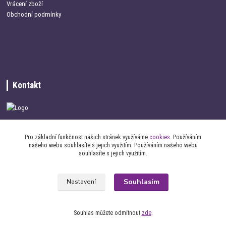
Vrácení zboží
Obchodní podmínky
Kontakt
+420 734 337 680
Pro základní funkčnost našich stránek využíváme
cookies
. Používáním
našeho webu souhlasíte s jejich využitím. Používáním našeho webu
info@oblecemepsa.cz
souhlasíte s jejich využitím.
Souhlasím
Nastavení
Souhlas můžete odmítnout
zde
.
2017 oblecemepsa.cz - Všechna práva vyhrazena