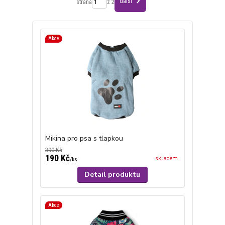
další
strana
z 2
Akce
Mikina pro psa s tlapkou
390 Kč
190 Kč
skladem
/
ks
Detail produktu
Akce