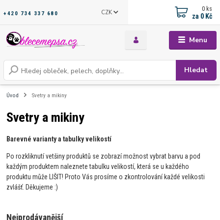
0
ks
CZK
+420 734 337 680
za
0 Kč
Menu
Hledat
Úvod
Svetry a mikiny
Svetry a mikiny
Barevné varianty a tabulky velikostí
Po rozkliknutí vetšiny produktů se zobrazí možnost vybrat barvu a pod
každým produktem naleznete tabulku velikostí, která se u každého
produktu může LIŠIT! Proto Vás prosíme o zkontrolování každé velikosti
zvlášť. Děkujeme :)
Nejprodávanější