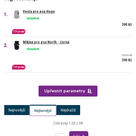
Vesta pro psa Hugo
1.
skladem
390 Kč
TOP produkt
Mikina pro psa North - černá
2.
skladem
cena od
390 Kč
TOP produkt
Upřesnit parametry
Nejnovější
Nejdražší
Nejlevnější
Zobrazuji 1-20 z 38