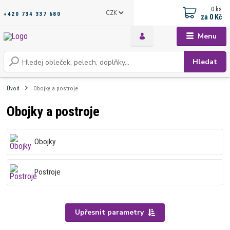
0
ks
CZK
+420 734 337 680
za
0 Kč
Menu
Hledat
Úvod
Obojky a postroje
Obojky a postroje
Obojky
Postroje
Upřesnit parametry