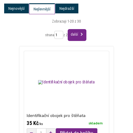
Nejnovější
Nejdražší
Nejlevnější
Zobrazuji 1-20 z 30
další
strana
z 2
Identifikační obojek pro štěňata
35 Kč
skladem
/
ks
Přidat do košíku