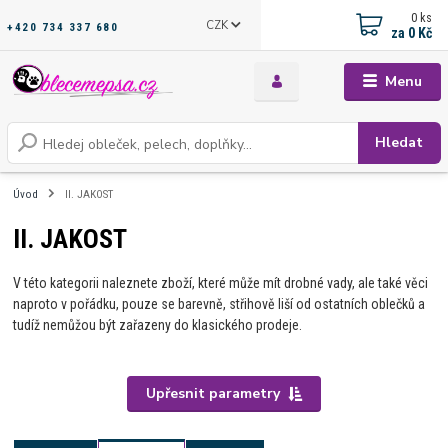
0
ks
CZK
+420 734 337 680
za
0 Kč
Menu
Hledat
Úvod
II. JAKOST
II. JAKOST
V této kategorii naleznete zboží, které může mít drobné vady, ale také věci
naproto v pořádku, pouze se barevně, střihově liší od ostatních oblečků a
tudíž nemůžou být zařazeny do klasického prodeje.
Upřesnit parametry