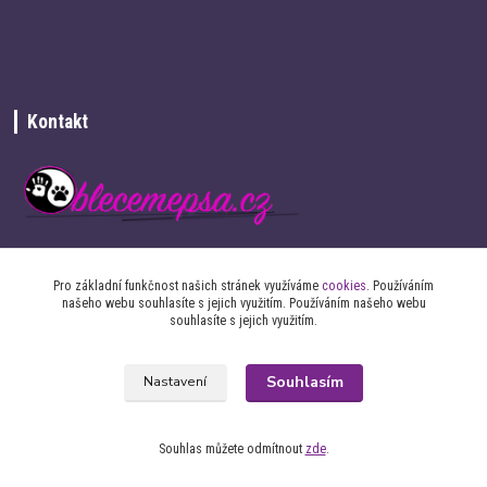
Kontakt
+420 734 337 680
Pro základní funkčnost našich stránek využíváme
cookies
. Používáním
našeho webu souhlasíte s jejich využitím. Používáním našeho webu
info@oblecemepsa.cz
souhlasíte s jejich využitím.
Souhlasím
Nastavení
Souhlas můžete odmítnout
zde
.
2017 oblecemepsa.cz - Všechna práva vyhrazena
Vytvořeno na
Eshop-rychle.cz