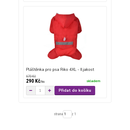
Pláštěnka pro psa Riko 4XL - II.jakost
670 Kč
290 Kč
skladem
/
ks
Přidat do košíku
strana
z 1