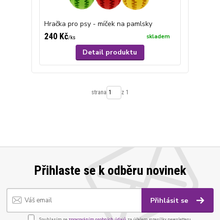
Hračka pro psy - míček na pamlsky
240 Kč
skladem
/
ks
Detail produktu
strana
z 1
Přihlaste se k odběru novinek
Přihlásit se
Souhlasím se
zpracováním osobních údajů
za účelem rozesílky newsletteru.