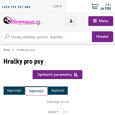
0
ks
CZK
+420 734 337 680
za
0 Kč
Menu
Hledat
Úvod
Hračky pro psy
Hračky pro psy
Upřesnit parametry
Nejnovější
Nejdražší
Nejlevnější
Zobrazuji 1-6 z 6
strana
z 1