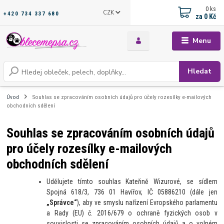
0
ks
CZK
+420 734 337 680
za
0 Kč
Menu
Hledat
Úvod
Souhlas se zpracováním osobních údajů pro účely rozesílky e-mailových
obchodních sdělení
Souhlas se zpracováním osobních údajů
pro účely rozesílky e-mailových
obchodních sdělení
Udělujete tímto souhlas Kateřině Wizurové, se sídlem
Spojná 618/3, 736 01 Havířov, IČ 05886210 (dále jen
„Správce“
), aby ve smyslu
nařízení Evropského parlamentu
a Rady (EU) č. 2016/679 o ochraně fyzických osob v
souvislosti se zpracováním osobních údajů a o volném