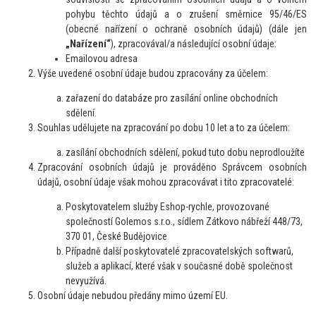
pohybu těchto údajů a o zrušení směrnice 95/46/ES
(obecné nařízení o ochraně osobních údajů) (dále jen
„Nařízení“
), zpracovával/a následující osobní údaje:
Emailovou adresa
Výše uvedené osobní údaje budou zpracovány za účelem:
zařazení do databáze pro zasílání online obchodních
sdělení.
Souhlas udělujete na zpracování po dobu 10
let
a to za účelem:
zasílání obchodních sdělení, pokud tuto dobu neprodloužíte
Zpracování osobních údajů je prováděno Správcem osobních
údajů, osobní údaje však mohou zpracovávat i tito zpracovatelé:
Poskytovatelem služby Eshop-rychle, provozované
společností Golemos s.r.o., sídlem Zátkovo nábřeží 448/73,
370 01, České Budějovice
Případně další poskytovatelé zpracovatelských softwarů,
služeb a aplikací, které však v současné době společnost
nevyužívá.
Osobní údaje
nebudou
předány mimo území EU.