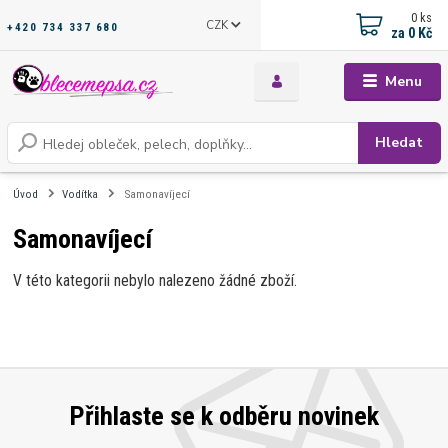
0
ks
CZK
+420 734 337 680
za
0 Kč
Menu
Hledat
Úvod
Vodítka
Samonavíjecí
Samonavíjecí
V této kategorii nebylo nalezeno žádné zboží.
Přihlaste se k odběru novinek