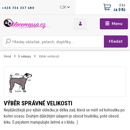
0
ks
CZK
+420 734 337 680
za
0 Kč
Menu
Hledat
Úvod
O nákupu
Výběr velikosti
VÝBĚR SPRÁVNÉ VELIKOSTI
Nejdůležitejší pro výběr oblečku je délka zad, která se měří od kohoutku po
kořen ocasu. Druhým důležitým údajem je obvod hrudníku, poté obvod
krku. S pejskem manipulujte šetrně a v klidu. :)