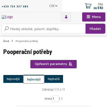
0
ks
CZK
+420 734 337 680
za
0 Kč
Menu
Hledat
Úvod
Pooperační potřeby
Pooperační potřeby
Upřesnit parametry
Nejnovější
Nejdražší
Nejlevnější
Zobrazuji 1-11 z 11
strana
z 1