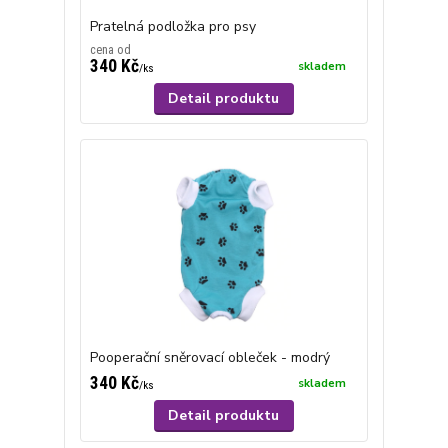
Pratelná podložka pro psy
cena od
340 Kč
skladem
/
ks
Detail produktu
Pooperační sněrovací obleček - modrý
340 Kč
skladem
/
ks
Detail produktu