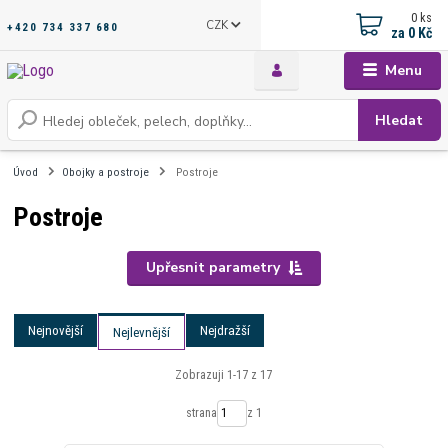
0
ks
CZK
+420 734 337 680
za
0 Kč
Menu
Hledat
Úvod
Obojky a postroje
Postroje
Postroje
Upřesnit parametry
Nejnovější
Nejdražší
Nejlevnější
Zobrazuji 1-17 z 17
strana
z 1