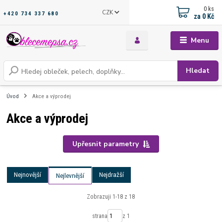
0
ks
CZK
+420 734 337 680
za
0 Kč
Menu
Hledat
Úvod
Akce a výprodej
Akce a výprodej
Upřesnit parametry
Nejnovější
Nejdražší
Nejlevnější
Zobrazuji 1-18 z 18
strana
z 1