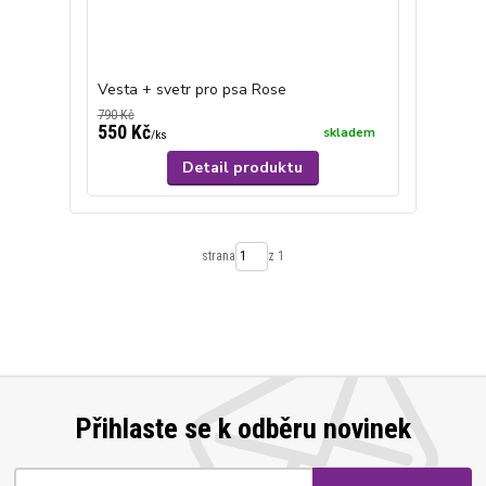
Vesta + svetr pro psa Rose
790 Kč
550 Kč
skladem
/
ks
Detail produktu
strana
z 1
Přihlaste se k odběru novinek