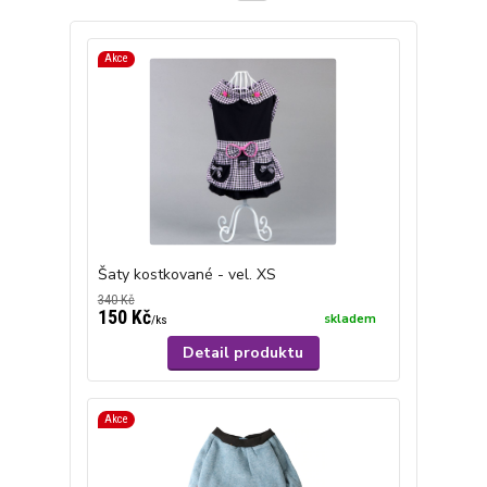
Akce
Šaty kostkované - vel. XS
340 Kč
150 Kč
skladem
/
ks
Detail produktu
Akce