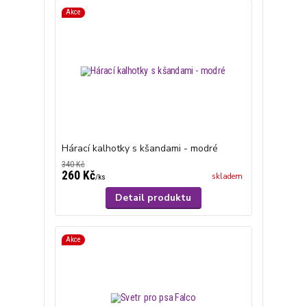
Akce
Hárací kalhotky s kšandami - modré
340 Kč
260 Kč
skladem
/
ks
Detail produktu
Akce