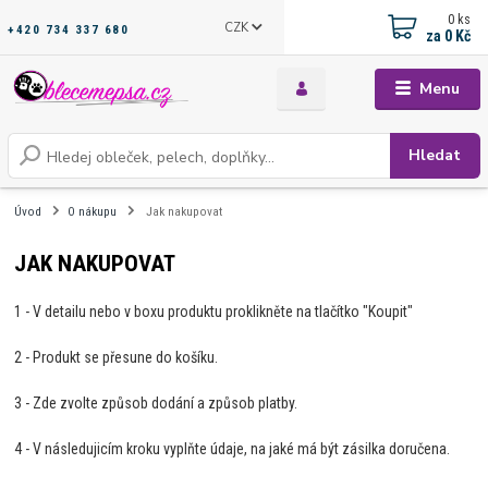
0
ks
CZK
+420 734 337 680
za
0 Kč
Menu
Hledat
Úvod
O nákupu
Jak nakupovat
JAK NAKUPOVAT
1 - V detailu nebo v boxu produktu proklikněte na tlačítko "Koupit"
2 - Produkt se přesune do košíku.
3 - Zde zvolte způsob dodání a způsob platby.
4 - V následujicím kroku vyplňte údaje, na jaké má být zásilka doručena.