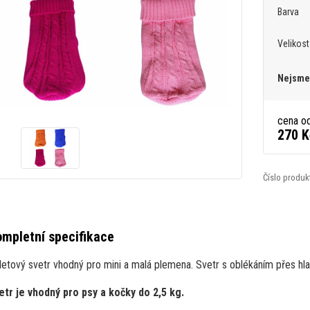
Barva
Velikost
Nejsme 
cena o
270 K
Číslo produk
mpletní specifikace
letový svetr vhodný pro mini a malá plemena. Svetr s oblékáním přes hlav
etr je vhodný pro psy a kočky do 2,5 kg.