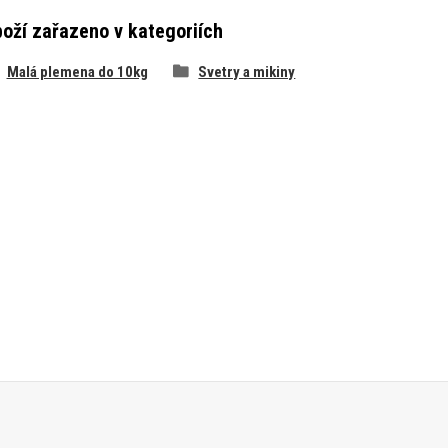
oží zařazeno v kategoriích
Malá plemena do 10kg
Svetry a mikiny