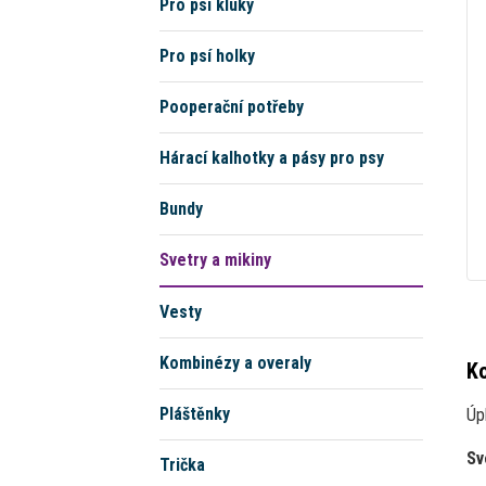
Pro psí kluky
Pro psí holky
Pooperační potřeby
Hárací kalhotky a pásy pro psy
Bundy
Svetry a mikiny
Vesty
Kombinézy a overaly
Ko
Pláštěnky
Úp
Sv
Trička