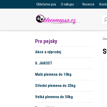
Oblečeme psa
O nákupu
Recenze
Kont
Úv
Pro pejsky
S
Akce a výprodej
II. JAKOST
Malá plemena do 10kg
Střední plemena do 25kg
Velká plemena do 50kg