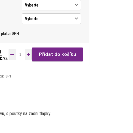
plátci DPH
d
Přidat do košíku
č
/
ks
tu:
S-1
u, s poutky na zadní tlapky.