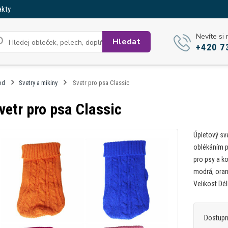
akty
Nevíte si 
Hledat
+420 7
od
Svetry a mikiny
Svetr pro psa Classic
vetr pro psa Classic
Úpletový sv
oblékáním př
pro psy a ko
modrá, oran
Velikost Dé
Dostup