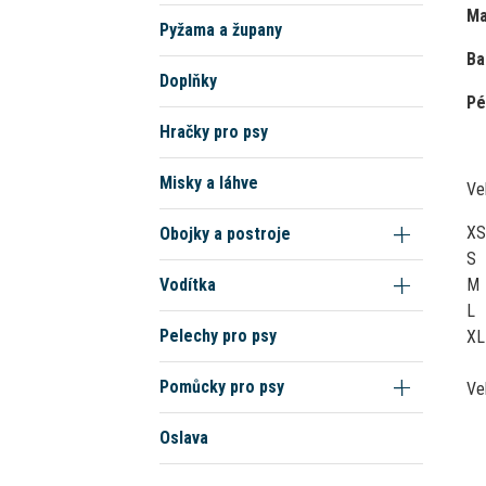
Ma
Pyžama a župany
Ba
Doplňky
Pé
Hračky pro psy
Misky a láhve
Ve
XS
Obojky a postroje
S
M
Vodítka
L
Pelechy pro psy
XL
Pomůcky pro psy
Ve
Oslava