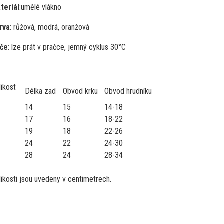
teriál
:
umělé vlákno
rva
: růžová, modrá, oranžová
če
: lze prát v pračce, jemný cyklus 30°C
likost
Délka zad
Obvod krku
Obvod hrudníku
14
15
14-18
17
16
18-22
19
18
22-26
24
22
24-30
28
24
28-34
likosti jsou uvedeny v centimetrech.