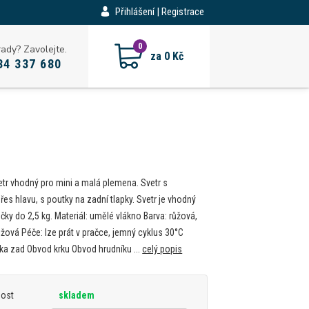
Přihlášení | Registrace
CZK
0
rady? Zavolejte.
za
0 Kč
34 337 680
etr vhodný pro mini a malá plemena. Svetr s
es hlavu, s poutky na zadní tlapky. Svetr je vhodný
čky do 2,5 kg. Materiál: umělé vlákno Barva: růžová,
žová Péče: lze prát v pračce, jemný cyklus 30°C
lka zad Obvod krku Obvod hrudníku ...
celý popis
nost
skladem