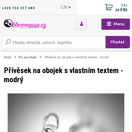
0
ks
CZK
+420 734 337 680
za
0 Kč
Menu
Hledat
Úvod
Pro psí kluky
Přívěsek na obojek s vlastním textem - modrý
Přívěsek na obojek s vlastním textem -
modrý