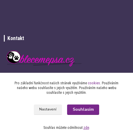
Kontakt
+420 734 337 680
Pro základní funkčnost našich stránek využíváme
cookies
. Používáním
našeho webu souhlasíte s jejich využitím. Používáním našeho webu
info@oblecemepsa.cz
souhlasíte s jejich využitím.
Souhlasím
Nastavení
Souhlas můžete odmítnout
zde
.
2017 oblecemepsa.cz - Všechna práva vyhrazena