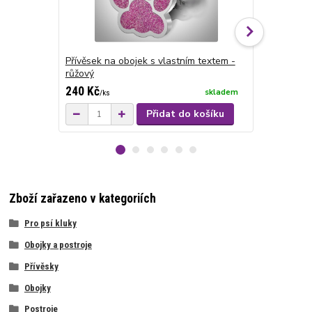
Přívěsek na obojek s vlastním textem -
Přívěsek kry
růžový
240 Kč
70 Kč
skladem
/
ks
/
ks
Přidat do košíku
Zboží zařazeno v kategoriích
Pro psí kluky
Obojky a postroje
Přívěsky
Obojky
Postroje