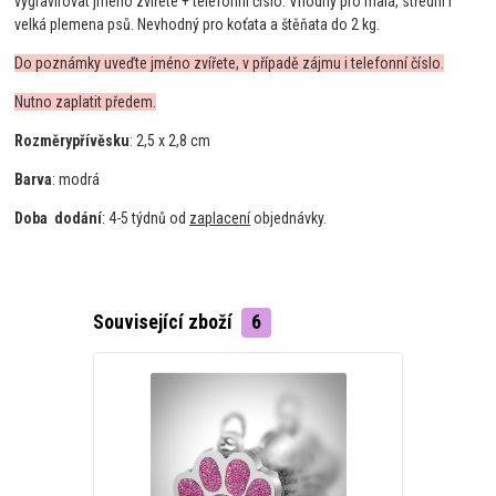
vygravírovat jméno zvířete + telefonní číslo. Vhodný pro malá, střední i
velká plemena psů. Nevhodný pro koťata a štěňata do 2 kg.
Do poznámky uveďte jméno zvířete, v případě zájmu i telefonní číslo.
Nutno zaplatit předem.
Rozměry
přívěsku
: 2,5 x 2,8 cm
Barva
: modrá
Doba
dodání
: 4-5 týdnů od
zaplacení
objednávky.
Související zboží
6