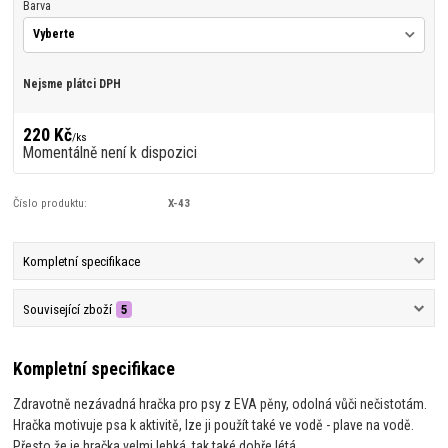
Barva
Nejsme plátci DPH
220 Kč
/
ks
Momentálně není k dispozici
Číslo produktu:
X-43
Kompletní specifikace
Související zboží
5
Kompletní specifikace
Zdravotně nezávadná hračka pro psy z EVA pěny, odolná vůči nečistotám.
Hračka motivuje psa k aktivitě, lze ji použít také ve vodě - plave na vodě.
Přesto že je hračka velmi lehká, tak také dobře létá.