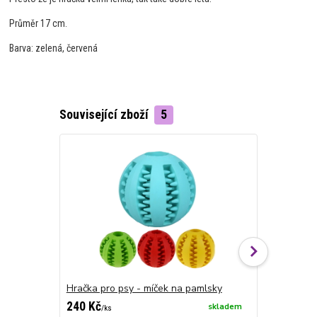
Průměr 17 cm.
Barva: zelená, červená
Související zboží
5
Hračka pro psy - míček na pamlsky
Uzel s bal
240 Kč
120 Kč
skladem
/
ks
/
ks