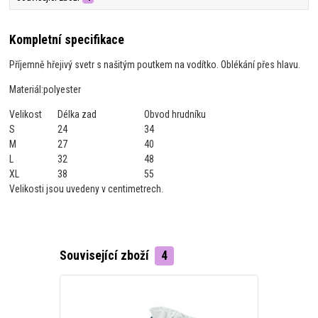
Kompletní specifikace
Příjemně hřejivý svetr s našitým poutkem na vodítko. Oblékání přes hlavu.
Materiál:
polyester
Velikost
Délka zad
Obvod hrudníku
S
24
34
M
27
40
L
32
48
XL
38
55
Velikosti jsou uvedeny v centimetrech.
Související zboží
4