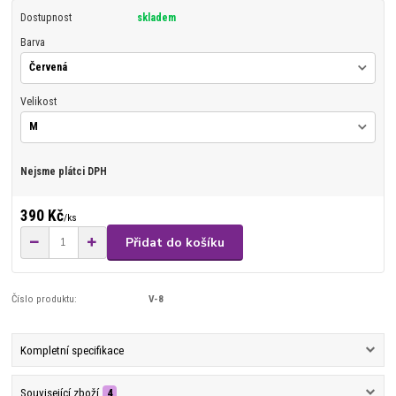
Dostupnost
skladem
Barva
Velikost
Nejsme plátci DPH
390 Kč
/
ks
Přidat do košíku
Číslo produktu:
V-8
Kompletní specifikace
Související zboží
4