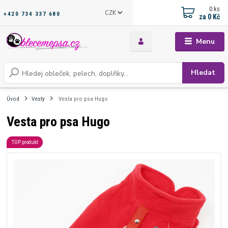
0
ks
CZK
+420 734 337 680
za
0 Kč
Menu
Hledat
Úvod
Vesty
Vesta pro psa Hugo
Vesta pro psa Hugo
TOP produkt