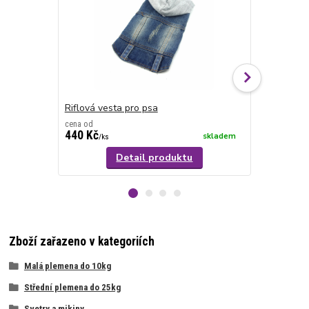
Riflová vesta pro psa
Vesta pro p
cena od
cena od
440 Kč
530 Kč
skladem
/
ks
/
ks
Detail produktu
Zboží zařazeno v kategoriích
Malá plemena do 10kg
Střední plemena do 25kg
Svetry a mikiny