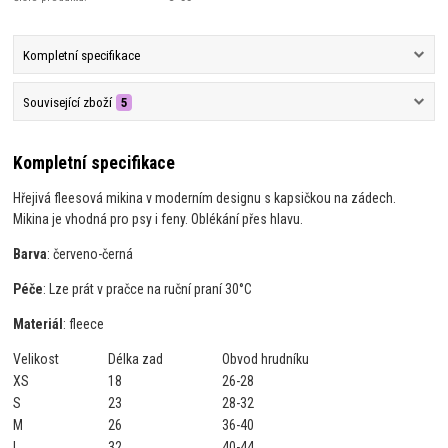
Kompletní specifikace
Související zboží
5
Kompletní specifikace
Hřejivá fleesová mikina v moderním designu s kapsičkou na zádech.
Mikina je vhodná pro psy i feny. Oblékání přes hlavu.
Barva
: červeno-černá
Péče
: Lze prát v pračce na ruční praní 30°C
Materiál
: fleece
Velikost
Délka zad
Obvod hrudníku
XS
18
26-28
S
23
28-32
M
26
36-40
L
32
40-44