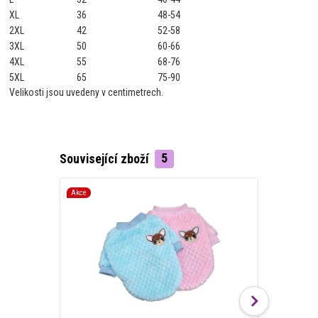
XL
36
48-54
2XL
42
52-58
3XL
50
60-66
4XL
55
68-76
5XL
65
75-90
Velikosti jsou uvedeny v centimetrech.
Související zboží
5
Akce