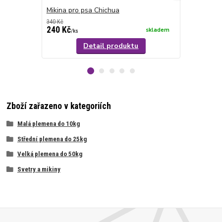
Mikina pro psa Chichua
Mikina pro 
340 Kč
cena od
240 Kč
380 Kč
skladem
/
ks
/
ks
Detail produktu
Zboží zařazeno v kategoriích
Malá plemena do 10kg
Střední plemena do 25kg
Velká plemena do 50kg
Svetry a mikiny