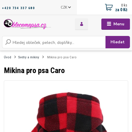
0
ks
CZK
+420 734 337 680
za
0 Kč
Menu
Hledat
Úvod
Svetry a mikiny
Mikina pro psa Caro
Mikina pro psa Caro