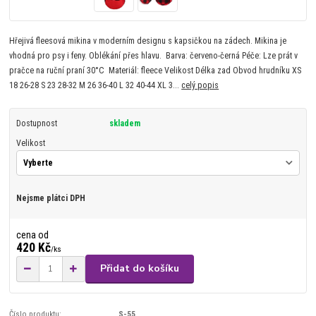
Hřejivá fleesová mikina v moderním designu s kapsičkou na zádech. Mikina je
vhodná pro psy i feny. Oblékání přes hlavu. Barva: červeno-černá Péče: Lze prát v
pračce na ruční praní 30°C Materiál: fleece Velikost Délka zad Obvod hrudníku XS
18 26-28 S 23 28-32 M 26 36-40 L 32 40-44 XL 3...
celý popis
Dostupnost
skladem
Velikost
Nejsme plátci DPH
cena od
420 Kč
/
ks
Přidat do košíku
Číslo produktu:
S-55