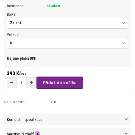
Dostupnost
skladem
Barva
Velikost
Nejsme plátci DPH
390 Kč
/
ks
Přidat do košíku
Číslo produktu:
V-8
Kompletní specifikace
Související zboží
4