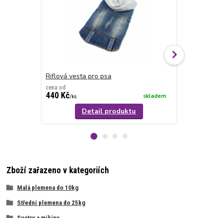
Riflová vesta pro psa
Vesta pro p
cena od
cena od
440 Kč
530 Kč
skladem
/
ks
/
ks
Detail produktu
Zboží zařazeno v kategoriích
Malá plemena do 10kg
Střední plemena do 25kg
Svetry a mikiny