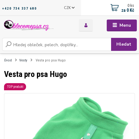
0
ks
CZK
+420 734 337 680
za
0 Kč
Menu
Hledat
Úvod
Vesty
Vesta pro psa Hugo
Vesta pro psa Hugo
TOP produkt