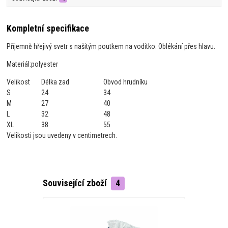
Kompletní specifikace
Příjemně hřejivý svetr s našitým poutkem na vodítko. Oblékání přes hlavu.
Materiál:
polyester
Velikost
Délka zad
Obvod hrudníku
S
24
34
M
27
40
L
32
48
XL
38
55
Velikosti jsou uvedeny v centimetrech.
Související zboží
4