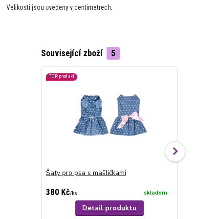
Velikosti jsou uvedeny v centimetrech.
Související zboží
5
TOP produkt
Akce
Šaty pro psa s mašličkami
Šaty pro ps
380 Kč
380 Kč
240 Kč
skladem
/
ks
/
ks
Detail produktu