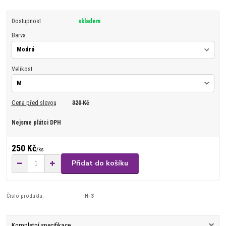
Dostupnost
skladem
Barva
Velikost
Cena před slevou
320 Kč
Nejsme plátci DPH
250 Kč
/
ks
Přidat do košíku
Číslo produktu:
H-3
Kompletní specifikace