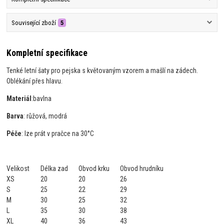
Související zboží
5
Kompletní specifikace
Tenké letní šaty pro pejska s květovaným vzorem a mašlí na zádech.
Oblékání přes hlavu.
Materiál
:
bavlna
Barva
: růžová, modrá
Péče
: lze prát v pračce na 30°C
Velikost
Délka zad
Obvod krku
Obvod hrudníku
XS
20
20
26
S
25
22
29
M
30
25
32
L
35
30
38
XL
40
36
43