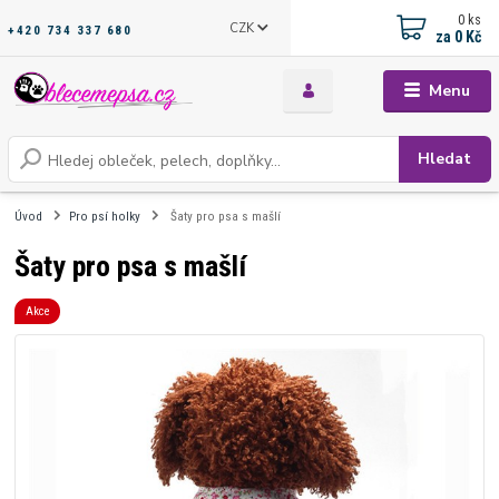
0
ks
CZK
+420 734 337 680
za
0 Kč
Menu
Hledat
Úvod
Pro psí holky
Šaty pro psa s mašlí
Šaty pro psa s mašlí
Akce