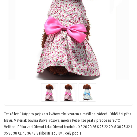
Tenké letní šaty pro pejska s květovaným vzorem a mašlí na zádech. Oblékání přes
hlavu. Materiál: bavlna Barva: růžová, modrá Péče: lze prát v pračce na 30°C
Velikost Délka zad Obvod krku Obvod hrudníku XS 20 20 26 S 25 22 29 M 30 25 32 L
35 30 38 XL 40 36 43 Velikosti jsou uv...
celý popis