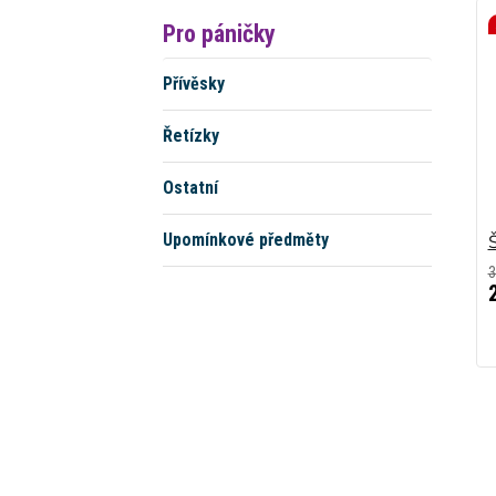
Pro páničky
Přívěsky
Řetízky
Ostatní
Upomínkové předměty
Š
3