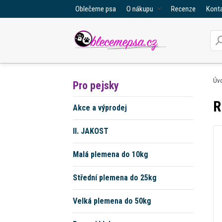
Oblečeme psa
O nákupu
Recenze
Kont
Úv
Pro pejsky
R
Akce a výprodej
II. JAKOST
Malá plemena do 10kg
Střední plemena do 25kg
Velká plemena do 50kg