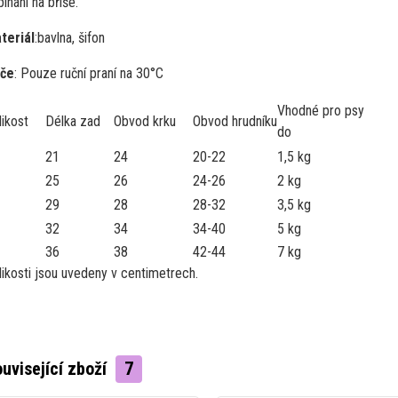
ínání na břiše.
teriál
:
bavlna, šifon
če
: Pouze ruční praní na 30°C
Vhodné pro psy
likost
Délka zad
Obvod krku
Obvod hrudníku
do
21
24
20-22
1,5 kg
25
26
24-26
2 kg
29
28
28-32
3,5 kg
32
34
34-40
5 kg
36
38
42-44
7 kg
likosti jsou uvedeny v centimetrech.
uvisející zboží
7