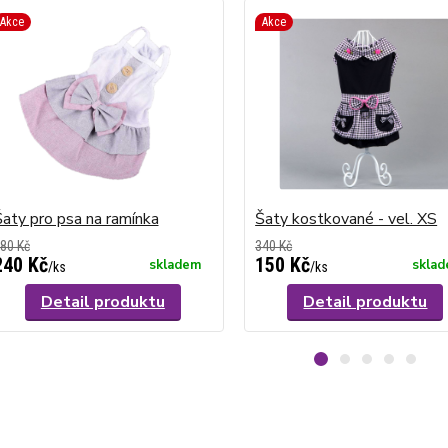
Akce
Akce
aty pro psa na ramínka
Šaty kostkované - vel. XS
80 Kč
340 Kč
240 Kč
150 Kč
skladem
skla
/
ks
/
ks
Detail produktu
Detail produktu