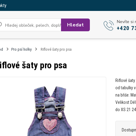
akty
Nevíte si 
Hledat
+420 7
od
Pro psí holky
Riflové šaty pro psa
iflové šaty pro psa
Riflové šaty
od tabulky 
na břiše. Ma
Velikost Dé
do XS 21 24 
Dostup