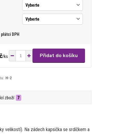
plátci DPH
č
Přidat do košíku
/
ks
tu:
H-2
ící zboží
7
lky velikostí). Na zádech kapsička se srdíčkem a