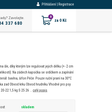
Přihlášení | Registrace
CZK
0
rady? Zavolejte.
za
0 Kč
34 337 680
 na šle, díky kterým lze regulovat jejich délku (+- 2 cm
velikostí). Na zádech kapsička se srdíčkem a zapínání
teriál: bavlna, šifon Péče: Pouze ruční praní na 30°C
lka zad Obvod krku Obvod hrudníku Vhodné pro psy
20-22 1,5 kg S 25 26 ...
celý popis
nost
skladem