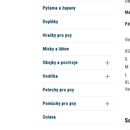
zap
Pyžama a župany
Ma
Doplňky
Pé
Hračky pro psy
Ve
Misky a láhve
XS
S
Obojky a postroje
M
L
Vodítka
XL
Ve
Pelechy pro psy
Pomůcky pro psy
Oslava
So