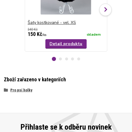
Šaty kostkované - vel. XS
Šaty pro ps
340 Kč
380 Kč
150 Kč
240 Kč
skladem
/
ks
/
ks
Detail produktu
Zboží zařazeno v kategoriích
Pro psí holky
Přihlaste se k odběru novinek