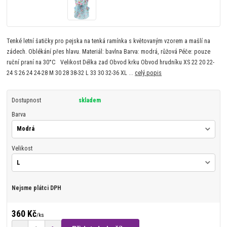
Tenké letní šatičky pro pejska na tenká ramínka s květovaným vzorem a mašlí na
zádech. Oblékání přes hlavu. Materiál: bavlna Barva: modrá, růžová Péče: pouze
ruční praní na 30°C Velikost Délka zad Obvod krku Obvod hrudníku XS 22 20 22-
24 S 26 24 24-28 M 30 28 38-32 L 33 30 32-36 XL ...
celý popis
Dostupnost
skladem
Barva
Velikost
Nejsme plátci DPH
360 Kč
/
ks