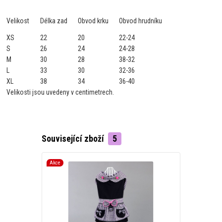
Velikost
Délka zad
Obvod krku
Obvod hrudníku
XS
22
20
22-24
S
26
24
24-28
M
30
28
38-32
L
33
30
32-36
XL
38
34
36-40
Velikosti jsou uvedeny v centimetrech.
Související zboží
5
Akce
Akce