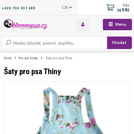
0
ks
CZK
+420 734 337 680
za
0 Kč
Menu
Hledat
Úvod
Pro psí holky
Šaty pro psa Thiny
Šaty pro psa Thiny