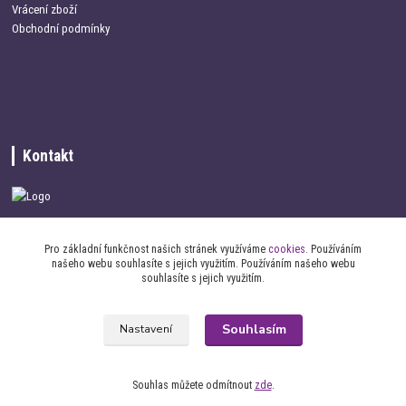
Vrácení zboží
Obchodní podmínky
Kontakt
+420 734 337 680
Pro základní funkčnost našich stránek využíváme
cookies
. Používáním
našeho webu souhlasíte s jejich využitím. Používáním našeho webu
info@oblecemepsa.cz
souhlasíte s jejich využitím.
Souhlasím
Nastavení
Souhlas můžete odmítnout
zde
.
2017 oblecemepsa.cz - Všechna práva vyhrazena