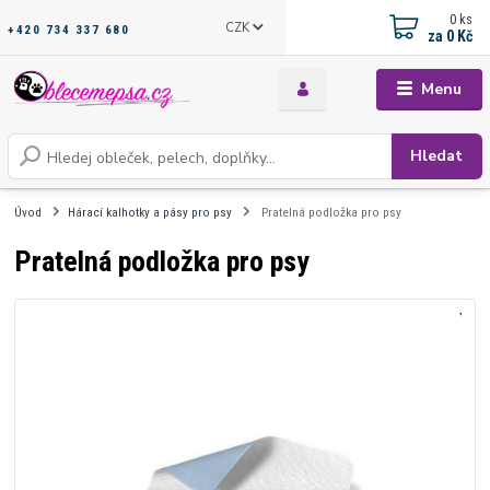
0
ks
CZK
+420 734 337 680
za
0 Kč
Menu
Hledat
Úvod
Hárací kalhotky a pásy pro psy
Pratelná podložka pro psy
Pratelná podložka pro psy