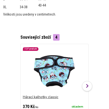
40-44
XL
34-38
Velikosti jsou uvedeny v centimetrech.
Související zboží
4
TOP produkt
Hárací kalhotky classic
Hárací kalh
cena od
370 Kč
290 Kč
skladem
/
ks
/
ks