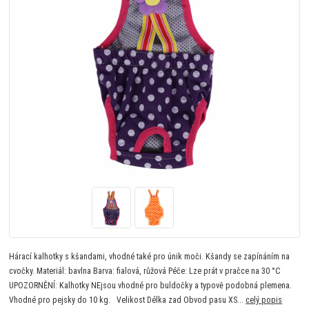
Hárací kalhotky s kšandami, vhodné také pro únik moči. Kšandy se zapínáním na
cvočky. Materiál: bavlna Barva: fialová, růžová Péče: Lze prát v pračce na 30 °C
UPOZORNĚNÍ: Kalhotky NEjsou vhodné pro buldočky a typově podobná plemena.
Vhodné pro pejsky do 10 kg. Velikost Délka zad Obvod pasu XS...
celý popis