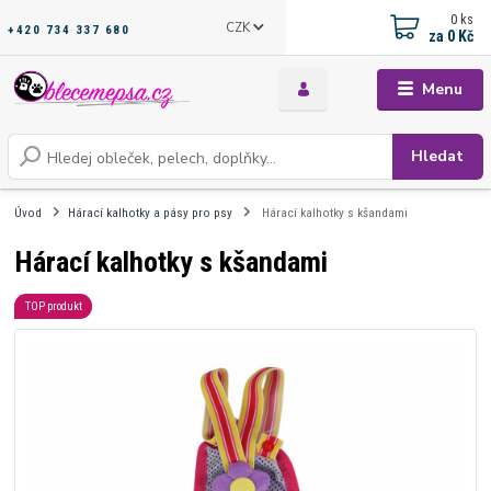
0
ks
CZK
+420 734 337 680
za
0 Kč
Menu
Hledat
Úvod
Hárací kalhotky a pásy pro psy
Hárací kalhotky s kšandami
Hárací kalhotky s kšandami
TOP produkt