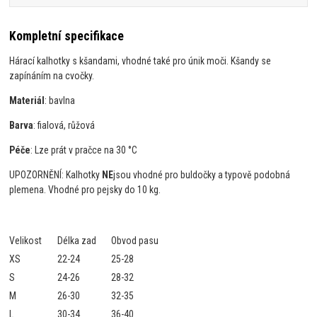
Kompletní specifikace
Hárací kalhotky s kšandami, vhodné také pro únik moči. Kšandy se
zapínáním na cvočky.
Materiál
: bavlna
Barva
: fialová, růžová
Péče
: Lze prát v pračce na 30 °C
UPOZORNĚNÍ: Kalhotky
NE
jsou vhodné pro buldočky a typově podobná
plemena. Vhodné pro pejsky do 10 kg.
Velikost
Délka zad
Obvod pasu
XS
22-24
25-28
S
24-26
28-32
M
26-30
32-35
L
30-34
36-40