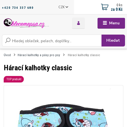
0
ks
CZK
+420 734 337 680
za
0 Kč
Menu
Hledat
Úvod
Hárací kalhotky a pásy pro psy
Hárací kalhotky classic
Hárací kalhotky classic
TOP produkt