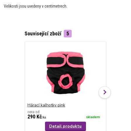
Velikosti jsou uvedeny v centimetrech.
Související zboží
5
TOP produkt
Hárací kalhotky pink
Hárací kalh
cena od
290 Kč
340 Kč
skladem
/
ks
/
ks
Detail produktu