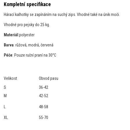
Kompletní specifikace
Hárací kalhotky se zapínáním na suchý zips. Vhodné také na únik moči.
Vhodné pro pejsky do 25 kg.
Materiál
:
polyester
Barva
: růžová, modrá, červená
Péče
: Pouze ruční praní na 30°C
Velikost
Obvod pasu
S
36-42
M
42-52
L
48-58
XL
55-70