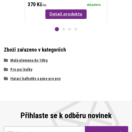
370 Kč
290 Kč
skladem
/
ks
/
ks
Detail produktu
Zboží zařazeno v kategoriích
Malá plemena do 10kg
Pro psí holky
Hárací kalhotky a pásy pro psy
Přihlaste se k odběru novinek