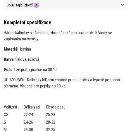
Související zboží
4
Kompletní specifikace
Hárací kalhotky s kšandami, vhodné také pro únik moči. Kšandy se
zapínáním na cvočky.
Materiál
: bavlna
Barva
: fialová, růžová
Péče
: Lze prát v pračce na 30 °C
UPOZORNĚNÍ: Kalhotky
NE
jsou vhodné pro buldočky a typově podobná
plemena. Vhodné pro pejsky do 10 kg.
Velikost
Délka zad
Obvod pasu
XS
22-24
25-28
S
24-26
28-32
M
26-30
32-35