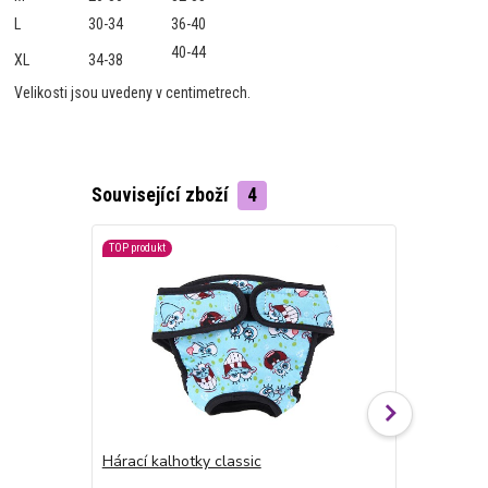
L
30-34
36-40
40-44
XL
34-38
Velikosti jsou uvedeny v centimetrech.
Související zboží
4
TOP produkt
Hárací kalhotky classic
Hárací kalh
cena od