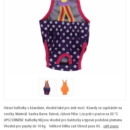
Hárací kalhotky s kšandami, vhodné také pro únik moči. Kšandy se zapínáním na
cvočky. Materiál: bavlna Barva: fialová, růžová Péče: Lze prát v pračce na 30 °C
UPOZORNĚNÍ: Kalhotky NEjsou vhodné pro buldočky a typově podobná plemena.
Vhodné pro pejsky do 10 kg. Velikost Délka zad Obvod pasu XS...
celý popis