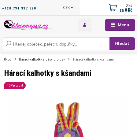
0
ks
CZK
+420 734 337 680
za
0 Kč
Menu
Hledat
Úvod
Hárací kalhotky a pásy pro psy
Hárací kalhotky s kšandami
Hárací kalhotky s kšandami
TOP produkt