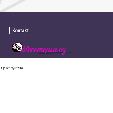
Kontakt
+420 734 337 680
 jejich využitím.
info@oblecemepsa.cz