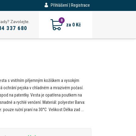
Přihlášení | Registrace
CZK
0
rady? Zavolejte.
za
0 Kč
34 337 680
esta s vnitřním příjemným kožíškem a vysokým
rá ochrání pejska v chladném a mrazivém počasí.
spod na patentky. Vesta je opatřena poutkem na
snadné a rychlé venčení. Materiál: polyester Barva:
: pouze ruční praní na 30°C Velikost Délka zad ...