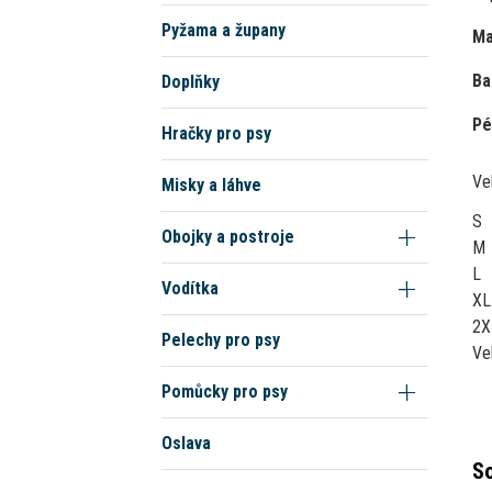
Pyžama a župany
Ma
Ba
Doplňky
Pé
Hračky pro psy
Ve
Misky a láhve
S
Obojky a postroje
M
L
Vodítka
XL
2X
Pelechy pro psy
Ve
Pomůcky pro psy
Oslava
So