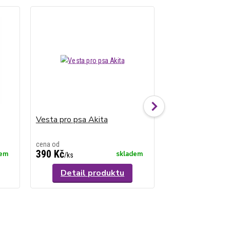
Vesta pro psa Akita
Vesta pro psa H
cena od
cena od
390 Kč
530 Kč
dem
skladem
/
ks
/
ks
Detail produktu
Detail p