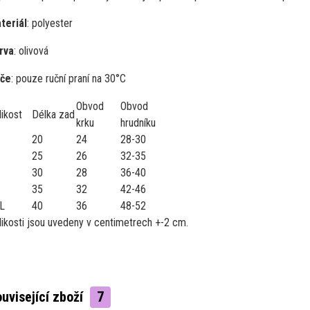
teriál
: polyester
rva
: olivová
če
: pouze ruční praní na 30°C
Obvod
Obvod
likost
Délka zad
krku
hrudníku
20
24
28-30
25
26
32-35
30
28
36-40
35
32
42-46
L
40
36
48-52
likosti jsou uvedeny v centimetrech +-2 cm.
uvisející zboží
7