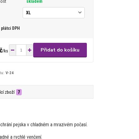
nost
skladem
plátci DPH
č
Přidat do košíku
/
ks
tu:
V-24
ící zboží
7
chrání pejska v chladném a mrazivém počasí.
adné a rychlé venčení.