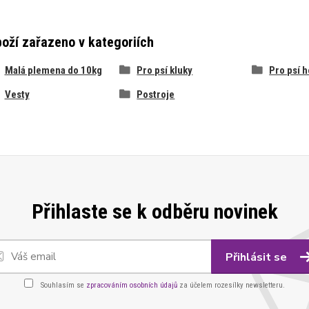
oží zařazeno v kategoriích
Malá plemena do 10kg
Pro psí kluky
Pro psí h
Vesty
Postroje
Přihlaste se k odběru novinek
Přihlásit se
Souhlasím se
zpracováním osobních údajů
za účelem rozesílky newsletteru.