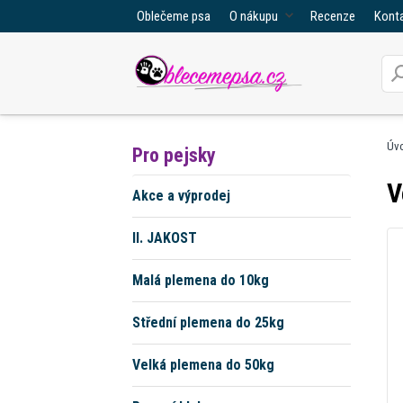
Oblečeme psa
O nákupu
Recenze
Kont
Úv
Pro pejsky
V
Akce a výprodej
II. JAKOST
Malá plemena do 10kg
Střední plemena do 25kg
Velká plemena do 50kg