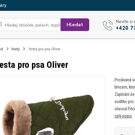
akty
Nevíte si 
Hledat
+420 7
od
Vesty
Vesta pro psa Oliver
esta pro psa Oliver
Prošívaná v
límcem, kte
Zapínání ze
vodítko pro 
olivová Péče
celý popis