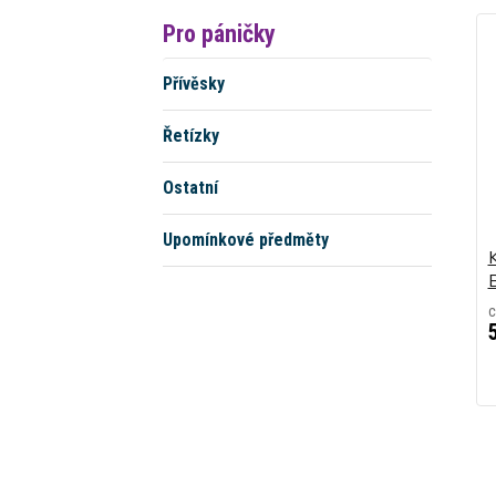
Pro páničky
Přívěsky
Řetízky
Ostatní
Upomínkové předměty
c