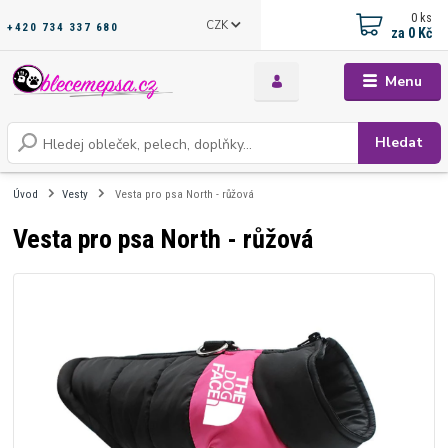
0
ks
CZK
+420 734 337 680
za
0 Kč
Menu
Hledat
Úvod
Vesty
Vesta pro psa North - růžová
Vesta pro psa North - růžová