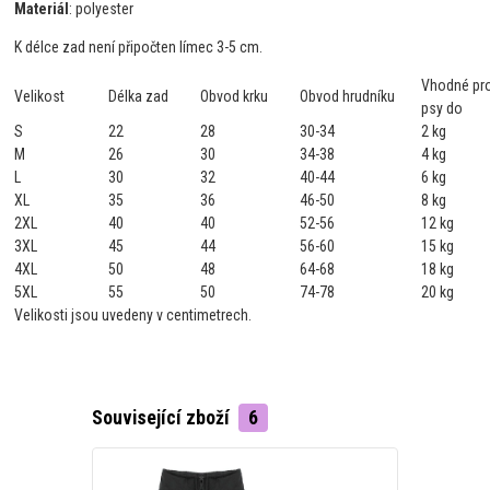
Materiál
: polyester
K délce zad není připočten límec 3-5 cm.
Vhodné pr
Velikost
Délka zad
Obvod krku
Obvod hrudníku
psy do
S
22
28
30-34
2 kg
M
26
30
34-38
4 kg
L
30
32
40-44
6 kg
XL
35
36
46-50
8 kg
2XL
40
40
52-56
12 kg
3XL
45
44
56-60
15 kg
4XL
50
48
64-68
18 kg
5XL
55
50
74-78
20 kg
Velikosti jsou uvedeny v centimetrech.
Související zboží
6