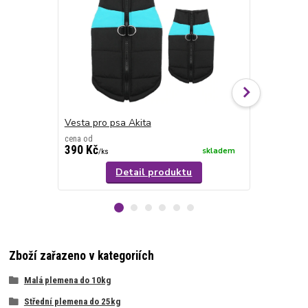
Vesta pro psa Akita
Bunda pro 
cena od
cena od
390 Kč
690 Kč
skladem
/
ks
/
ks
Detail produktu
Zboží zařazeno v kategoriích
Malá plemena do 10kg
Střední plemena do 25kg