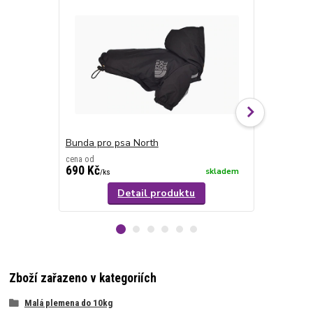
TOP produkt
Bunda pro psa North
Mikina pro 
cena od
cena od
690 Kč
390 Kč
skladem
/
ks
/
ks
Detail produktu
Zboží zařazeno v kategoriích
Malá plemena do 10kg