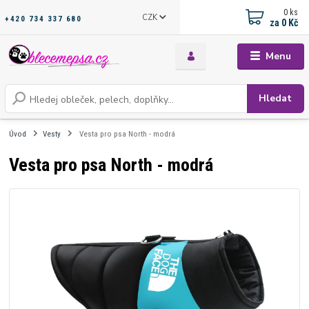
0
ks
CZK
+420 734 337 680
za
0 Kč
Menu
Hledat
Úvod
Vesty
Vesta pro psa North - modrá
Vesta pro psa North - modrá