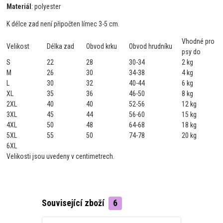
Materiál
: polyester
K délce zad není připočten límec 3-5 cm.
Vhodné pro
Velikost
Délka zad
Obvod krku
Obvod hrudníku
psy do
S
22
28
30-34
2 kg
M
26
30
34-38
4 kg
L
30
32
40-44
6 kg
XL
35
36
46-50
8 kg
2XL
40
40
52-56
12 kg
3XL
45
44
56-60
15 kg
4XL
50
48
64-68
18 kg
5XL
55
50
74-78
20 kg
6XL
Velikosti jsou uvedeny v centimetrech.
Související zboží
6