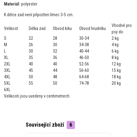
Materiál
: polyester
K délce zad není připočten límec 3-5 cm.
Vhodné pro
Velikost
Délka zad
Obvod krku
Obvod hrudníku
psy do
S
22
28
30-34
2 kg
M
26
30
34-38
4 kg
L
30
32
40-44
6 kg
XL
35
36
46-50
8 kg
2XL
40
40
52-56
12 kg
3XL
45
44
56-60
15 kg
4XL
50
48
64-68
18 kg
5XL
55
50
74-78
20 kg
6XL
Velikosti jsou uvedeny v centimetrech.
Související zboží
6