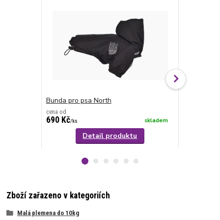
TOP produkt
Bunda pro psa North
Mikina pro 
cena od
cena od
690 Kč
390 Kč
skladem
/
ks
/
ks
Detail produktu
Zboží zařazeno v kategoriích
Malá plemena do 10kg