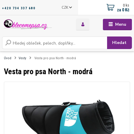
0
ks
CZK
+420 734 337 680
za
0 Kč
Menu
Hledat
Úvod
Vesty
Vesta pro psa North - modrá
Vesta pro psa North - modrá