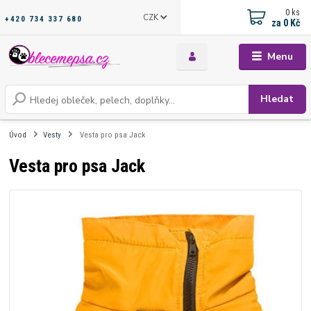
0
ks
CZK
+420 734 337 680
za
0 Kč
Menu
Hledat
Úvod
Vesty
Vesta pro psa Jack
Vesta pro psa Jack