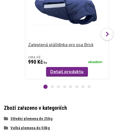
Zateplená pláštěnka pro psa Brick
Softshellov
šedá
cena od
cena od
990 Kč
890 Kč
skladem
/
ks
/
ks
Detail produktu
Zboží zařazeno v kategoriích
Střední plemena do 25kg
Velká plemena do 50kg