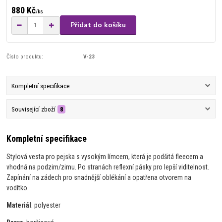
880 Kč
/
ks
Přidat do košíku
Číslo produktu:
V-23
Kompletní specifikace
Související zboží
8
Kompletní specifikace
Stylová vesta pro pejska s vysokým límcem, která je podšitá fleecem a
vhodná na podzim/zimu. Po stranách reflexní pásky pro lepší viditelnost.
Zapínání na zádech pro snadnější oblékání a opatřena otvorem na
vodítko.
Materiál
: polyester