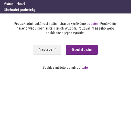
Vrácení zboží
Obchodní podmínky
Pro základní funkčnost našich stránek využíváme
cookies
. Používáním
našeho webu souhlasíte s jejich využitím. Používáním našeho webu
souhlasíte s jejich využitím.
Souhlasím
Nastavení
Kontakt
Souhlas můžete odmítnout
zde
.
+420 734 337 680
info@oblecemepsa.cz