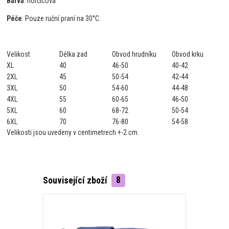
Barva
: horčicová
Péče
: Pouze ruční praní na 30°C.
Velikost
Délka zad
Obvod hrudníku
Obvod krku
XL
40
46-50
40-42
2XL
45
50-54
42-44
3XL
50
54-60
44-48
4XL
55
60-65
46-50
5XL
60
68-72
50-54
6XL
70
76-80
54-58
Velikosti jsou uvedeny v centimetrech +-2 cm.
Související zboží
8