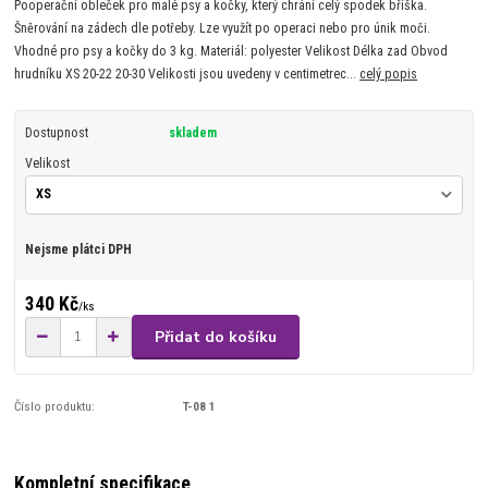
Pooperační obleček pro malé psy a kočky, který chrání celý spodek bříška.
Šněrování na zádech dle potřeby. Lze využít po operaci nebo pro únik moči.
Vhodné pro psy a kočky do 3 kg. Materiál: polyester Velikost Délka zad Obvod
hrudníku XS 20-22 20-30 Velikosti jsou uvedeny v centimetrec...
celý popis
Dostupnost
skladem
Velikost
Nejsme plátci DPH
340 Kč
/
ks
Přidat do košíku
Číslo produktu:
T-08 1
Kompletní specifikace