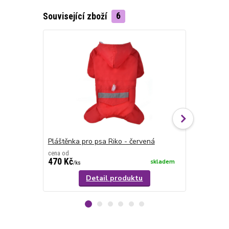
Související zboží
6
Pláštěnka pro psa Riko - červená
Pláštěnka pr
cena od
670 Kč
470 Kč
290 Kč
skladem
/
ks
/
ks
Detail produktu