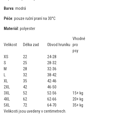
Barva
: modrá
Péče
: pouze ruční praní na 30°C
Materiál
: polyester
Vhodné
Velikost
Délka zad
Obvod hruníku
pro
psy
XS
22
24-28
S
25
28-32
M
28
32-36
L
32
38-42
XL
35
42-46
2XL
42
46-50
3XL
52
52-56
15+ kg
4XL
62
62-66
20+ kg
5XL
72
64-70
35+ kg
Velikosti jsou uvedeny v centimetrech.