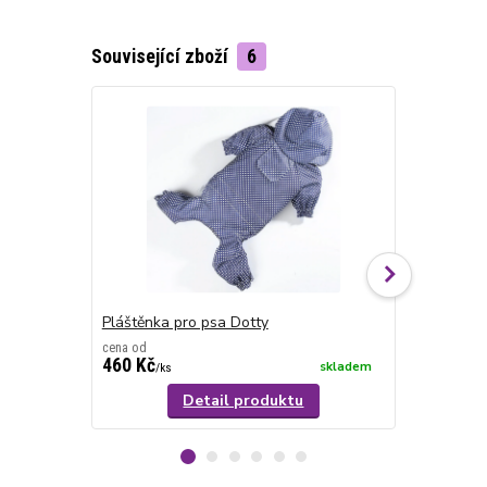
Související zboží
6
Pláštěnka pro psa Dotty
Pláštěnka p
cena od
460 Kč
440 Kč
skladem
/
ks
/
ks
Detail produktu