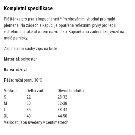
Kompletní specifikace
Pláštěnka pro psa s kapucí a vnitřním síťováním, vhodná pro malá
plemena. Na zádech a kapuci je opatřena reflexními prvky pro lepší
viditelnost a také otvorem na vodítko. Kapsičku na zádech lze využit na
malé pamlsky.
Zapínání na suchý zips na břiše.
Materiál
: polyester
Barva
: růžová
Péče
: ruční praní, 30°C
Velikost
Délka zad
Obvod hrudníku
S
22
28-32
M
30
32-38
L
35
38-44
XL
40
44-50
Velikosti jsou uvedeny v centimetrech.