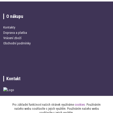
O nákupu
Kontakty
Doprava a platba
Vrácení zboží
Obchodní podmínky
Kontakt
+420 734 337 680
Pro základní funkčnost našich stránek využíváme
cookies
. Používáním
našeho webu souhlasíte s jejich využitím. Používáním našeho webu
info@oblecemepsa.cz
souhlasíte s jejich využitím.