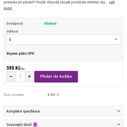
pomůcka při plavání!!! Použití: Klasický obojek provlečete vnitřními oky ...
celý
popis
Dostupnost
skladem
Velikost
Nejsme plátci DPH
590 Kč
/
ks
Přidat do košíku
Číslo produktu:
X-021-3
Kompletní specifikace
Související zboží
5