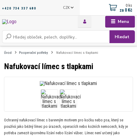
0
ks
CZK
+420 734 337 680
za
0 Kč
Menu
Hledat
Úvod
Pooperační potřeby
Nafukovací límec s tlapkami
Nafukovací límec s tlapkami
Ochranný nafukovací límec s barevným motivem pro kočku nebo psa, který se
používá jako běžný límec po úrazech, operacích nebo kožních nemocech, kdy je
potřeba zamezit úpornému lízání nebo lízání vůbec. Límec není určený jako