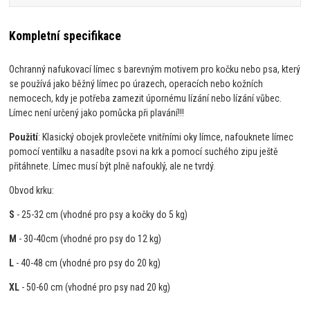
Kompletní specifikace
Ochranný nafukovací límec s barevným motivem pro kočku nebo psa, který
se používá jako běžný límec po úrazech, operacích nebo kožních
nemocech, kdy je potřeba zamezit úpornému lízání nebo lízání vůbec.
Límec není určený jako pomůcka při plavání!!!
Použití
: Klasický obojek provlečete vnitřními oky límce, nafouknete límec
pomocí ventilku a nasadíte psovi na krk a pomocí suchého zipu ještě
přitáhnete. Límec musí být plně nafouklý, ale ne tvrdý.
Obvod krku:
S
- 25-32 cm (vhodné pro psy a kočky do 5 kg)
M
- 30-40cm (vhodné pro psy do 12 kg)
L
- 40-48 cm (vhodné pro psy do 20 kg)
XL
- 50-60 cm (vhodné pro psy nad 20 kg)