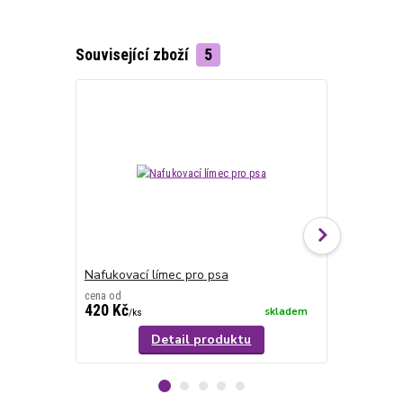
Související zboží
5
Nafukovací límec pro psa
Pooperační
cena od
420 Kč
340 Kč
skladem
/
ks
/
ks
Detail produktu