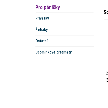
Pro páničky
So
Přívěsky
Řetízky
Ostatní
Upomínkové předměty
K