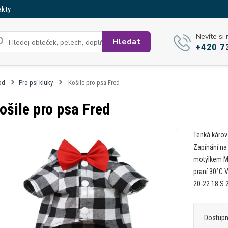
akty
Nevíte si 
Hledat
+420 7
od
Pro psí kluky
Košile pro psa Fred
ošile pro psa Fred
Tenká károv
Zapínání na 
motýlkem Ma
praní 30°C 
20-22 18 S 
Dostup