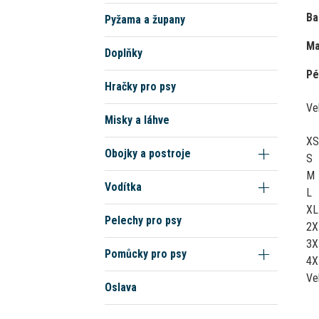
Ba
Pyžama a župany
Ma
Doplňky
Pé
Hračky pro psy
Ve
Misky a láhve
XS
Obojky a postroje
S
M
Vodítka
L
XL
Pelechy pro psy
2X
3X
Pomůcky pro psy
4X
Ve
Oslava