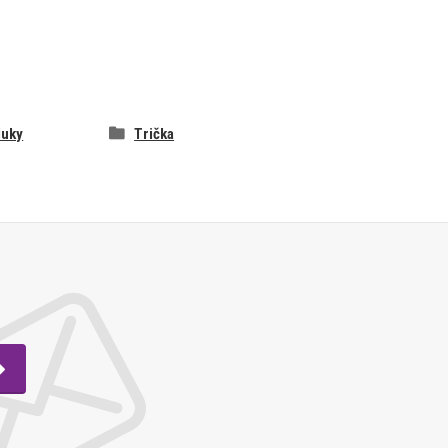
luky
Trička