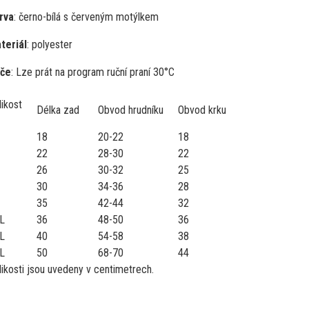
rva
: černo-bílá s červeným motýlkem
teriál
: polyester
če
: Lze prát na program ruční praní 30°C
likost
Délka zad
Obvod hrudníku
Obvod krku
18
20-22
18
22
28-30
22
26
30-32
25
30
34-36
28
35
42-44
32
L
36
48-50
36
L
40
54-58
38
L
50
68-70
44
likosti jsou uvedeny v centimetrech.