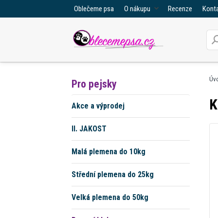
Oblečeme psa
O nákupu
Recenze
Kont
Úv
Pro pejsky
K
Akce a výprodej
II. JAKOST
Malá plemena do 10kg
Střední plemena do 25kg
Velká plemena do 50kg