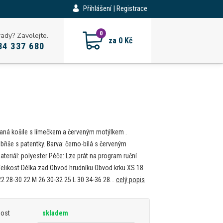
Přihlášení | Registrace
CZK
0
rady? Zavolejte.
za
0 Kč
34 337 680
aná košile s límečkem a červeným motýlkem .
břiše s patentky. Barva: černo-bílá s červeným
teriál: polyester Péče: Lze prát na program ruční
Velikost Délka zad Obvod hrudníku Obvod krku XS 18
22 28-30 22 M 26 30-32 25 L 30 34-36 28...
celý popis
nost
skladem