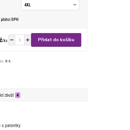
plátci DPH
č
Přidat do košíku
/
ks
tu:
K-6
ící zboží
4
 s patentky.