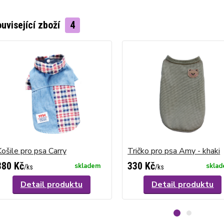
uvisející zboží
4
ošile pro psa Carry
Tričko pro psa Amy - khaki
380 Kč
330 Kč
skladem
skla
/
ks
/
ks
Detail produktu
Detail produktu