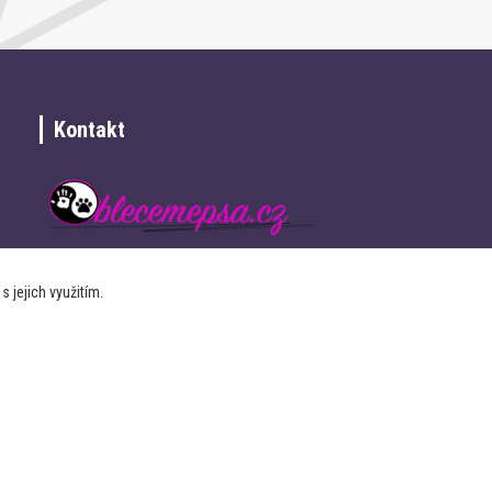
Kontakt
+420 734 337 680
 jejich využitím.
info@oblecemepsa.cz