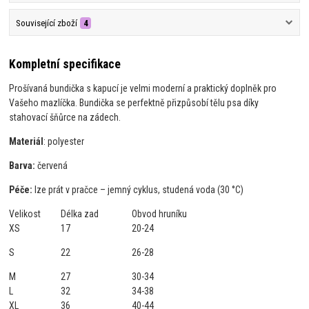
Související zboží
4
Kompletní specifikace
Prošívaná bundička s kapucí je velmi moderní a praktický doplněk pro
Vašeho mazlíčka. Bundička se perfektně přizpůsobí tělu psa díky
stahovací
šňůrce na zádech.
Materiál
: polyester
Barva:
červená
Péče:
lze prát v pračce – jemný cyklus, studená voda (30 °C)
Velikost
Délka zad
Obvod hruníku
XS
17
20-24
S
22
26-28
M
27
30-34
L
32
34-38
XL
36
40-44