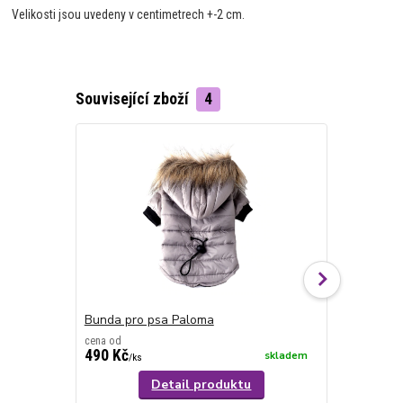
Velikosti jsou uvedeny v centimetrech +-2 cm.
Související zboží
4
Bunda pro psa Paloma
Bunda pro 
cena od
cena od
490 Kč
690 Kč
skladem
/
ks
/
ks
Detail produktu