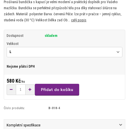
Prošívaná bundička s kapucí je velmi moderní a praktický doplněk pro Vašeho
mazlíčka. Bundička se perfektně přizpůsobí tělu psa díky stahovací šňůrce na
zádech. Materiál: polyester Barva: červená Péče: lze prát v pračce – jemný cyklus,
studená voda (30 °C) Velikost Délka zad Ob...
celý popis
Dostupnost
skladem
Velikost
Nejsme plátci DPH
580 Kč
/
ks
Přidat do košíku
Číslo produktu:
B-018-4
Kompletní specifikace