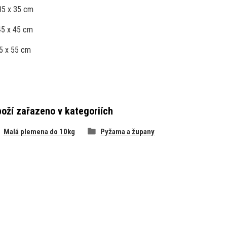
35 x 35 cm
45 x 45 cm
5 x 55 cm
oží zařazeno v kategoriích
Malá plemena do 10kg
Pyžama a župany