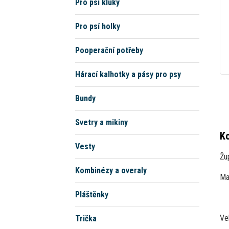
Pro psí kluky
Pro psí holky
Pooperační potřeby
Hárací kalhotky a pásy pro psy
Bundy
Svetry a mikiny
Ko
Vesty
Žu
Kombinézy a overaly
Mat
Pláštěnky
Ve
Trička