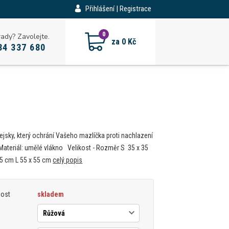
Přihlášení | Registrace
CZK
0
rady? Zavolejte.
za
0 Kč
34 337 680
ejsky, který ochrání Vašeho mazlíčka proti nachlazení
 Materiál: umělé vlákno Velikost - Rozměr S 35 x 35
5 cm L 55 x 55 cm
celý popis
nost
skladem