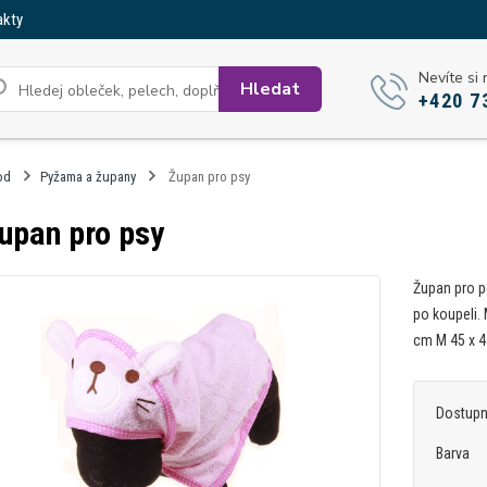
akty
Nevíte si 
Hledat
+420 7
od
Pyžama a župany
Župan pro psy
upan pro psy
Župan pro p
po koupeli.
cm M 45 x 4
Dostup
Barva