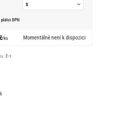
plátci DPH
č
Momentálně není k dispozici
/
ks
tu:
Ž-1
i.