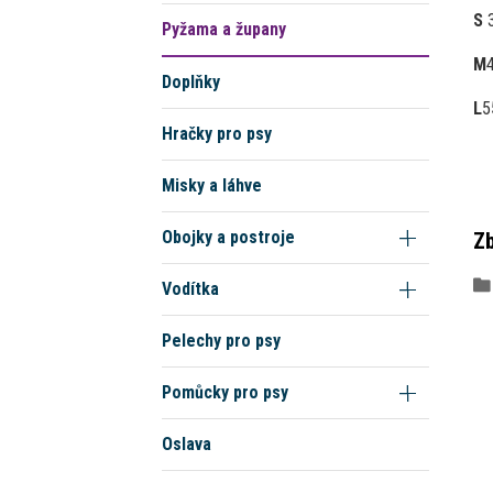
S
Pyžama a župany
M
Doplňky
L
5
Hračky pro psy
Misky a láhve
Obojky a postroje
Zb
Vodítka
Pelechy pro psy
Pomůcky pro psy
Oslava