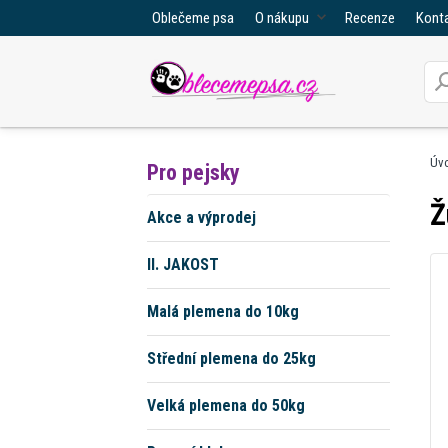
Oblečeme psa
O nákupu
Recenze
Kont
Úv
Pro pejsky
Ž
Akce a výprodej
II. JAKOST
Malá plemena do 10kg
Střední plemena do 25kg
Velká plemena do 50kg