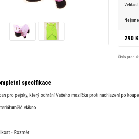
Velikost
Nejsme 
290 K
Číslo produk
mpletní specifikace
pan pro pejsky, který ochrání Vašeho mazlíčka proti nachlazení po koupel
eriál:
umělé vlákno
likost
 - 
Rozměr