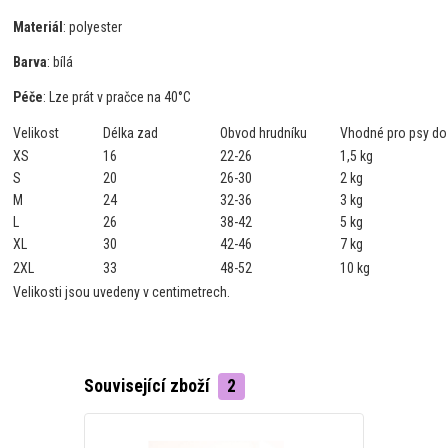
Materiál
: polyester
Barva
: bílá
Péče
: Lze prát v pračce na 40°C
Velikost
Délka zad
Obvod hrudníku
Vhodné pro psy do
XS
16
22-26
1,5 kg
S
20
26-30
2 kg
M
24
32-36
3 kg
L
26
38-42
5 kg
XL
30
42-46
7 kg
2XL
33
48-52
10 kg
Velikosti jsou uvedeny v centimetrech.
Související zboží
2