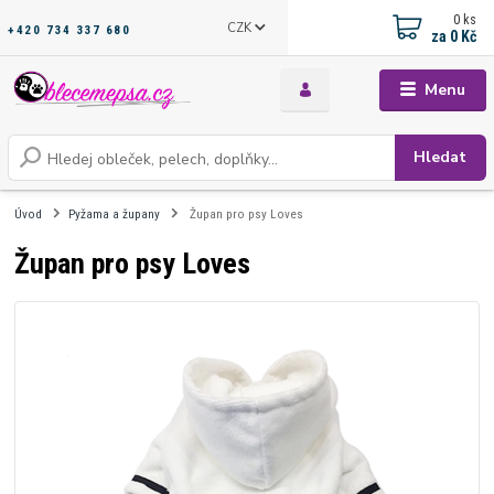
0
ks
CZK
+420 734 337 680
za
0 Kč
Menu
Hledat
Úvod
Pyžama a župany
Župan pro psy Loves
Župan pro psy Loves