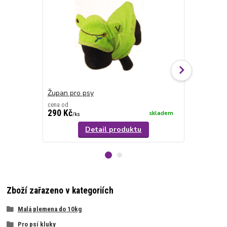
Župan pro psy
Župan pro p
cena od
cena od
290 Kč
340 Kč
skladem
/
ks
/
ks
Detail produktu
Zboží zařazeno v kategoriích
Malá plemena do 10kg
Pro psí kluky