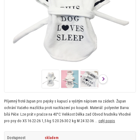
Příjemný froté župan pro pejsky s kapucí a vyšitým nápisem na zádech. Župan
ochrání Vašeho mazlíčka proti nachlazení po koupeli. Materiál: polyester Barva:
bílá Péče: Lze prát v pračce na 40°C Velikost Délka zad Obvod hrudníku Vhodné
pro psy do XS 16 22-26 1,5 kg S 20 26-30 2 kg M 24 32-36 ...
celý popis
Dostupnost
skladem