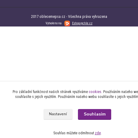
2017 oblecemepsa.cz - Všechna práva vyhrazena
Vytvořeno na
Eshop-rychle.cz
Pro základní funkčnost našich stránek využíváme
cookies
. Používáním našeho w
souhlasíte s jejich využitím. Používáním našeho webu souhlasíte s jejich využití
Souhlasím
Nastavení
Souhlas můžete odmítnout
zde
.