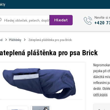
akty
Nevíte si 
Hledat
+420 7
od
Pláštěnky
Zateplená pláštěnka pro psa Brick
ateplená pláštěnka pro psa Brick
Nepromokavá
pejska při 
důležitá mís
reflexními p
deště. Oblék
celý popis