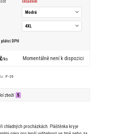
nost
skladem
plátci DPH
č
Momentálně není k dispozici
/
ks
tu:
P-20
ící zboží
5
ři chladných procházkách. Pláštěnka kryje
xními pásy pro lepší viditelnost ve tmě nebo za