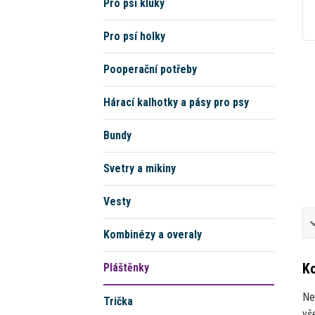
Pro psí kluky
Pro psí holky
Pooperační potřeby
Hárací kalhotky a pásy pro psy
Bundy
Svetry a mikiny
Vesty
Kombinézy a overaly
Ko
Pláštěnky
Ne
Trička
vš