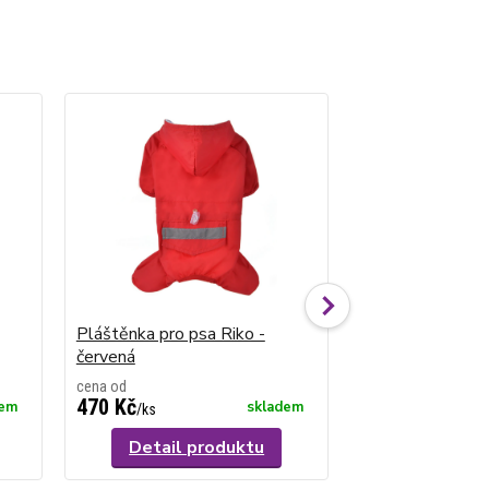
Pláštěnka pro psa Riko -
Softshellová pl
červená
psa Muggy - še
cena od
cena od
470 Kč
890 Kč
dem
skladem
/
ks
/
ks
Detail produktu
Detail p