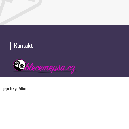
Kontakt
+420 734 337 680
 jejich využitím.
info@oblecemepsa.cz