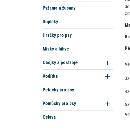
de
Pyžama a župany
Obl
Doplňky
Ma
Hračky pro psy
Ba
Pé
Misky a láhve
Obojky a postroje
Ve
Vodítka
3X
Pelechy pro psy
4X
Pomůcky pro psy
5X
Ve
Oslava