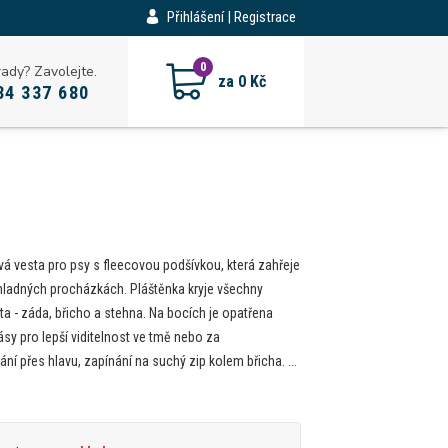
Přihlášení | Registrace
CZK
0
rady? Zavolejte.
za
0 Kč
34 337 680
 vesta pro psy s fleecovou podšívkou, která zahřeje
chladných procházkách. Pláštěnka kryje všechny
ta - záda, břicho a stehna. Na bocích je opatřena
ásy pro lepší viditelnost ve tmě nebo za
ání přes hlavu, zapínání na suchý zip kolem břicha. ...