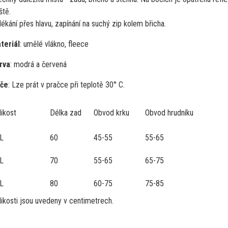
ště.
ékání přes hlavu, zapínání na suchý zip kolem břicha.
teriál
: umělé vlákno, fleece
rva
: modrá a červená
če
: Lze prát v pračce při teplotě 30° C.
likost
Délka zad
Obvod krku
Obvod hrudníku
L
60
45-55
55-65
L
70
55-65
65-75
L
80
60-75
75-85
likosti jsou uvedeny v centimetrech.