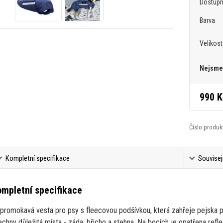
Dostup
Barva
Velikost
Nejsme 
990 K
Číslo produk
Kompletní specifikace
Souvisej
mpletní specifikace
promokavá vesta pro psy s fleecovou podšívkou, která zahřeje pejska p
echny důležitá místa - záda, břicho a stehna. Na bocích je opatřena refle