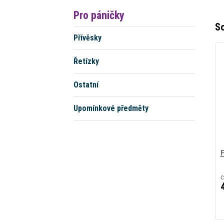
Pro páničky
So
Přívěsky
Řetízky
Ostatní
Upomínkové předměty
c