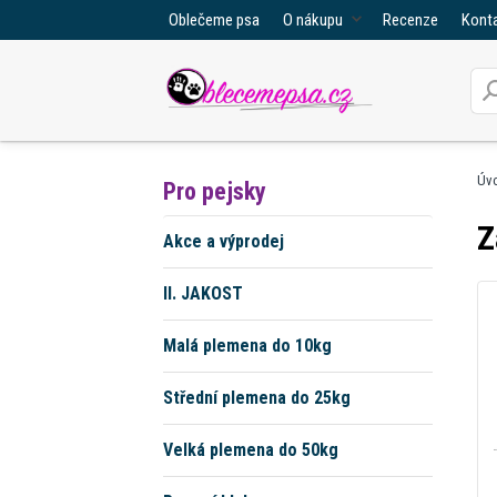
Oblečeme psa
O nákupu
Recenze
Kont
Úv
Pro pejsky
Z
Akce a výprodej
II. JAKOST
Malá plemena do 10kg
Střední plemena do 25kg
Velká plemena do 50kg