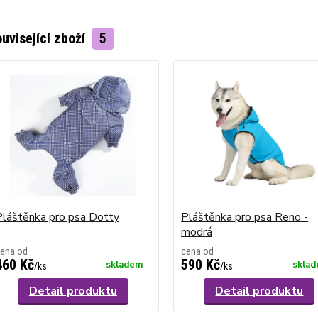
uvisející zboží
5
Pláštěnka pro psa Dotty
Pláštěnka pro psa Reno -
modrá
ena od
cena od
460 Kč
590 Kč
skladem
skla
/
ks
/
ks
Detail produktu
Detail produktu