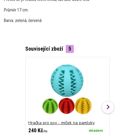
Průměr 17 cm.
Barva: zelená, červená
Související zboží
5
Hračka pro psy - míček na pamlsky
Uzel s bal
240 Kč
120 Kč
skladem
/
ks
/
ks