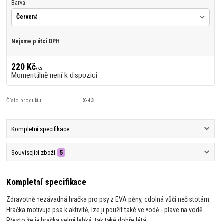
Barva
Nejsme plátci DPH
220 Kč
/
ks
Momentálně není k dispozici
Číslo produktu:
X-43
Kompletní specifikace
Související zboží
5
Kompletní specifikace
Zdravotně nezávadná hračka pro psy z EVA pěny, odolná vůči nečistotám.
Hračka motivuje psa k aktivitě, lze ji použít také ve vodě - plave na vodě.
Přesto že je hračka velmi lehká, tak také dobře létá.