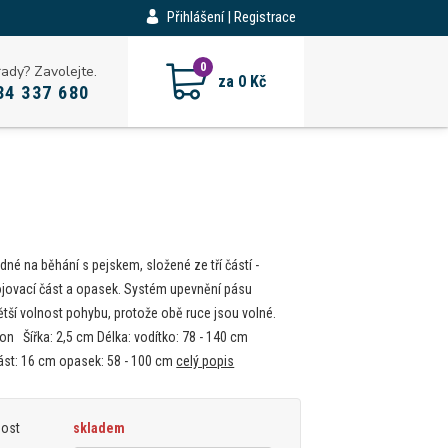
Přihlášení | Registrace
CZK
0
rady? Zavolejte.
za
0 Kč
34 337 680
né na běhání s pejskem, složené ze tří částí -
ojovací část a opasek. Systém upevnění pásu
tší volnost pohybu, protože obě ruce jsou volné.
lon Šířka: 2,5 cm Délka: vodítko: 78 - 140 cm
ást: 16 cm opasek: 58 - 100 cm
celý popis
nost
skladem