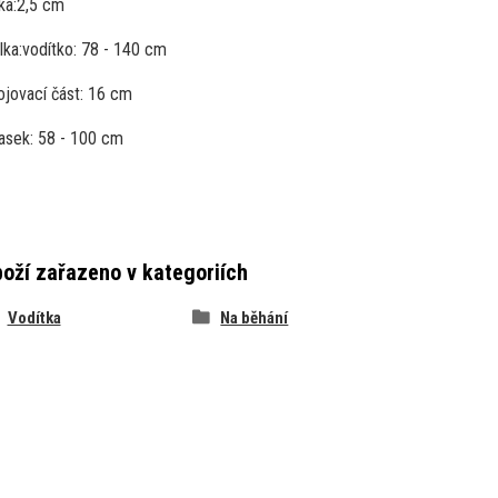
ka:
2,5 cm
lka:
vodítko: 78 - 140 cm
ojovací část: 16 cm
asek: 58 - 100 cm
oží zařazeno v kategoriích
Vodítka
Na běhání