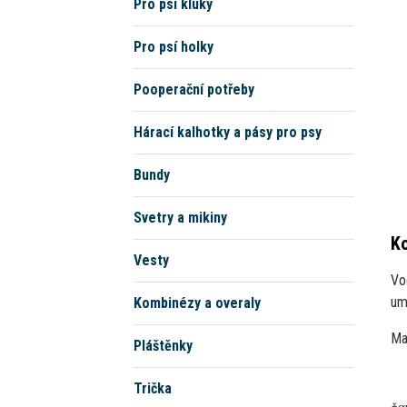
Pro psí kluky
Pro psí holky
Pooperační potřeby
Hárací kalhotky a pásy pro psy
Bundy
Svetry a mikiny
Ko
Vesty
Vo
um
Kombinézy a overaly
Mat
Pláštěnky
Trička