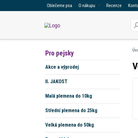
Oblečeme psa
O nákupu
Recenze
Kont
Úv
Pro pejsky
V
Akce a výprodej
II. JAKOST
Malá plemena do 10kg
Střední plemena do 25kg
Velká plemena do 50kg