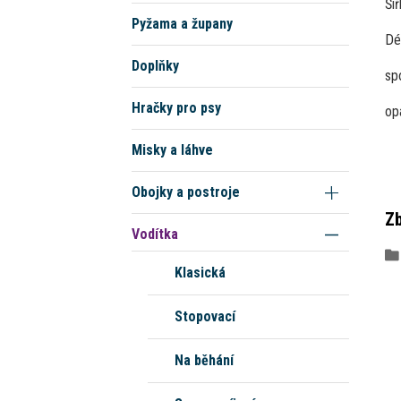
Šíř
Pyžama a župany
Dé
Doplňky
sp
Hračky pro psy
op
Misky a láhve
Obojky a postroje
Zb
Vodítka
Klasická
Stopovací
Na běhání