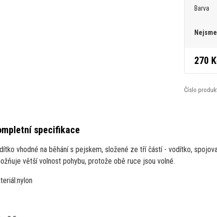
Barva
Nejsme 
270 K
Číslo produk
mpletní specifikace
dítko vhodné na běhání s pejskem, složené ze tří částí - vodítko, spojov
ožňuje větší volnost pohybu, protože obě ruce jsou volné.
eriál:
nylon