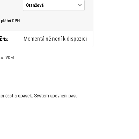
plátci DPH
č
Momentálně není k dispozici
/
ks
tu:
VD-6
ací část a opasek.
Systém upevnění pásu