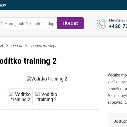
akty
Nevíte si 
Hledat
+420 7
od
Vodítka
Vodítko training 2
odítko training 2
Vodítko vhod
vodítko, sp
umožňuje vě
Materiál: ny
spojovací č
Dostup