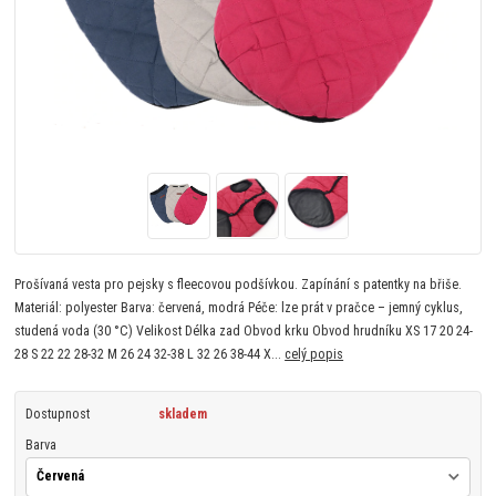
Prošívaná vesta pro pejsky s fleecovou podšívkou. Zapínání s patentky na břiše.
Materiál: polyester Barva: červená, modrá Péče: lze prát v pračce – jemný cyklus,
studená voda (30 °C) Velikost Délka zad Obvod krku Obvod hrudníku XS 17 20 24-
28 S 22 22 28-32 M 26 24 32-38 L 32 26 38-44 X...
celý popis
Dostupnost
skladem
Barva