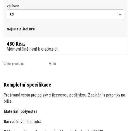
Velikost
Nejsme plátci DPH
480 Kč
/
ks
Momentálně není k dispozici
Číslo produktu:
V-18
Kompletní specifikace
Prošívaná vesta pro pejsky s fleecovou podšívkou. Zapínání s patentky na
břiše.
Materiál: polyester
Barva:
červená, modrá