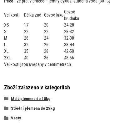
Péče:
lze prát v pračce – jemný cyklus, studená voda (30 °C)
Obvod
Velikost
Délka zad
Obvod krku
hrudníku
XS
17
20
24-28
S
22
22
28-32
M
26
24
32-38
L
32
26
38-44
XL
35
28
42-50
2XL
40
36
48-56
Velikosti jsou uvedeny v centimetrech.
Zboží zařazeno v kategoriích
Malá plemena do 10kg
Střední plemena do 25kg
Vesty