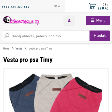
0
ks
CZK
+420 734 337 680
za
0 Kč
Menu
Hledat
Úvod
Vesty
Vesta pro psa Timy
Vesta pro psa Timy