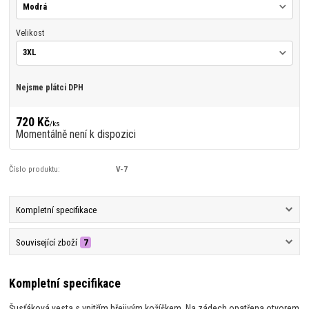
Velikost
Nejsme plátci DPH
720 Kč
/
ks
Momentálně není k dispozici
Číslo produktu:
V-7
Kompletní specifikace
Související zboží
7
Kompletní specifikace
Šusťáková vesta s vnitřím hřejivým kožíškem. Na zádech opatřena otvorem