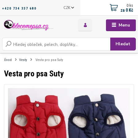
0
ks
CZK
+420 734 337 680
za
0 Kč
Menu
Hledat
Úvod
Vesty
Vesta pro psa Suty
Vesta pro psa Suty