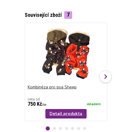
Související zboží
7
Kombinéza pro psa Sheep
Pláštěnka p
cena od
cena od
750 Kč
690 Kč
skladem
/
ks
/
ks
Detail produktu