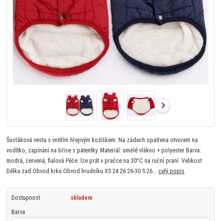
Šusťáková vesta s vnitřím hřejivým kožíškem. Na zádech opatřena otvorem na
vodítko, zapínání na břise s patentky. Materiál: umělé vlákno + polyester Barva:
modrá, červená, fialová Péče: lze prát v pračce na 30°C na ruční praní Velikost
Délka zad Obvod krku Obvod hrudníku XS 24 26 26-30 S 26...
celý popis
Dostupnost
skladem
Barva