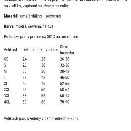
na vodítko, zapínání na břise s patentky.
Materiál
: umělé vlákno + polyester
Barva
: modrá, červená, fialová
Péče
: lze prát v pračce na 30°C na ruční praní
Obvod
Velikost
Délka zad
Obvod krku
hrudníku
XS
24
26
26-30
S
26
30
32-36
M
30
36
38-42
L
38
42
46-50
XL
42
46
52-56
2XL
45
50
58-64
3XL
55
58
68-74
4XL
60
60
78-90
Velikosti jsou uvedeny v centimetrech +-2cm.