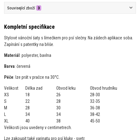
Související zboží
3
Kompletní specifikace
Stylové vánoční šaty s límečkem pro psí slečny. Na zádech aplikace soba.
Zapínání s patentky na břiše.
Materiál
: polyester, bavlna
Barva
: červená
Péče
: lze prát v pračce na 30°C.
Velikost
Délka zad
Obvod krku
Obvod hrudníku
XS
18
26
28-30
S
22
28
32-35
M
28
30
36-38
L
34
34
38-42
XL
40
38
45-50
Velikosti jsou uvedeny v centimetrech.
Lze zakoupit také varinatu pro psí kluky - svetr.