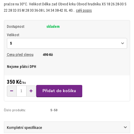
pračce na 30°C. Velikost Délka zad Obvod krku Obvod hrudníku XS 18 26 28-30 S
22 28 32-35 M 28 30 36-38 L 34 34 38-42 XL 40...
celý popis
Dostupnost
skladem
Velikost
Cena před slevou
490 Kč
Nejsme plátci DPH
350 Kč
/
ks
Přidat do košíku
Číslo produktu:
S-50
Kompletní specifikace