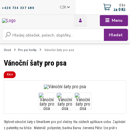
0
ks
CZK
+420 734 337 680
za
0 Kč
Menu
Hledat
Úvod
Pro psí holky
Vánoční šaty pro psa
Vánoční šaty pro psa
Akce
Stylové vánoční šaty s límečkem pro psí slečny. Na zádech aplikace soba. Zapínání
s patentky na břiše. Materiál: polyester, bavlna Barva: červená Péče: lze prát v