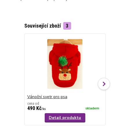
Související zboží
3
Akce
Vánoční svetr pro psa
Šaty pro ps
cena od
370 Kč
490 Kč
250 Kč
skladem
/
ks
/
ks
Detail produktu