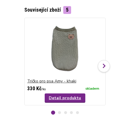
Související zboží
5
Tričko pro psa Amy - khaki
Tričko pro 
330 Kč
330 Kč
skladem
/
ks
/
ks
Detail produktu