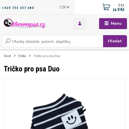
0
ks
CZK
+420 734 337 680
za
0 Kč
Menu
Hledat
Úvod
Trička
Tričko pro psa Duo
Tričko pro psa Duo