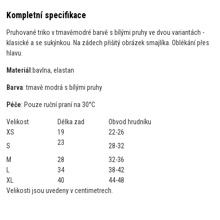
Kompletní specifikace
Pruhované triko v tmavěmodré barvě s bílými pruhy ve dvou variantách -
klasické a se sukýnkou. Na zádech přišitý obrázek smajlíka. Oblékání přes
hlavu.
Materiál
:
bavlna, elastan
Barva
: tmavě modrá s bílými pruhy
Péče
: Pouze ruční praní na 30°C
Velikost
Délka zad
Obvod hrudníku
XS
19
22-26
23
S
28-32
M
28
32-36
L
34
38-42
XL
40
44-48
Velikosti jsou uvedeny v centimetrech.