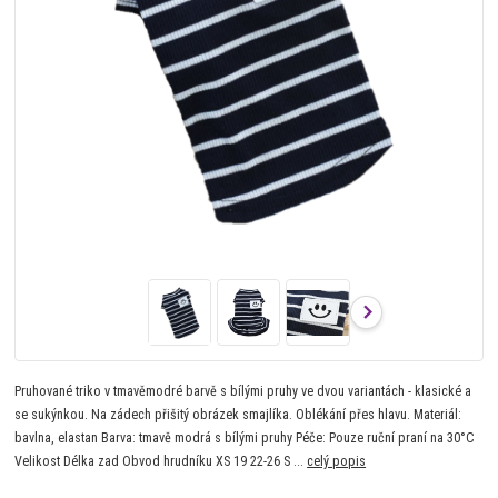
Pruhované triko v tmavěmodré barvě s bílými pruhy ve dvou variantách - klasické a
se sukýnkou. Na zádech přišitý obrázek smajlíka. Oblékání přes hlavu. Materiál:
bavlna, elastan Barva: tmavě modrá s bílými pruhy Péče: Pouze ruční praní na 30°C
Velikost Délka zad Obvod hrudníku XS 19 22-26 S ...
celý popis