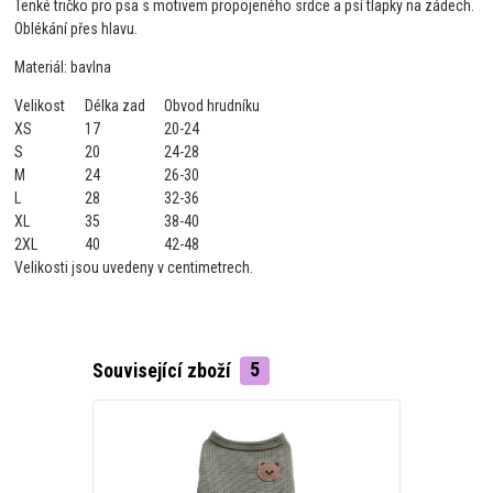
Tenké tričko pro psa s motivem propojeného srdce a psí tlapky na zádech.
Oblékání přes hlavu.
Materiál: bavlna
Velikost
Délka zad
Obvod hrudníku
XS
17
20-24
S
20
24-28
M
24
26-30
L
28
32-36
XL
35
38-40
2XL
40
42-48
Velikosti jsou uvedeny v centimetrech.
Související zboží
5