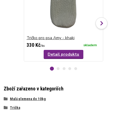
Tričko pro psa Amy - khaki
Tričko pro 
330 Kč
330 Kč
skladem
/
ks
/
ks
Detail produktu
Zboží zařazeno v kategoriích
Malá plemena do 10kg
Trička