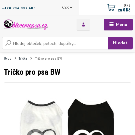
0
ks
CZK
+420 734 337 680
za
0 Kč
Menu
Hledat
Úvod
Trička
Tričko pro psa BW
Tričko pro psa BW