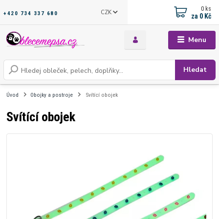
0
ks
CZK
+420 734 337 680
za
0 Kč
Menu
Hledat
Úvod
Obojky a postroje
Svítící obojek
Svítící obojek