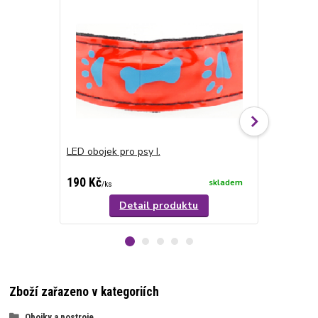
LED obojek pro psy I.
LED obojek p
190 Kč
230 Kč
skladem
/
ks
/
ks
Detail produktu
Zboží zařazeno v kategoriích
Obojky a postroje