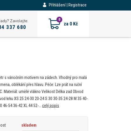
Přihlášení | Registrace
CZK
0
rady? Zavolejte.
za
0 Kč
34 337 680
etr s vánočním motivem na zádech. Vhodný pro malá
emena, oblékání přes hlavu. Péče: Lze prát na ruční
°C. Materiál: umělé vlákno Velikost Délka zad Obvod
vod krku XS 25 24-30 20-24 S 30 30-35 24-28 M 35 40-
0 46-54 36-42 XL 44 52-...
celý popis
nost
skladem