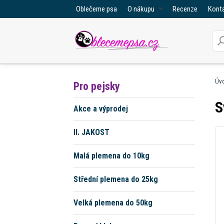
Oblečeme psa
O nákupu
Recenze
Kont
Úv
Pro pejsky
S
Akce a výprodej
II. JAKOST
Malá plemena do 10kg
Střední plemena do 25kg
Velká plemena do 50kg