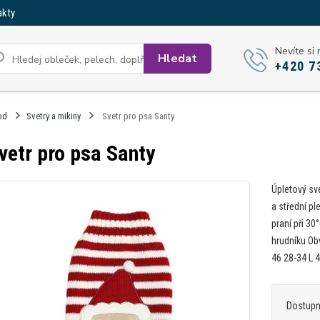
akty
Nevíte si 
Hledat
+420 7
od
Svetry a mikiny
Svetr pro psa Santy
vetr pro psa Santy
Úpletový sv
a střední pl
praní při 30
hrudníku Ob
46 28-34 L 4
Dostup