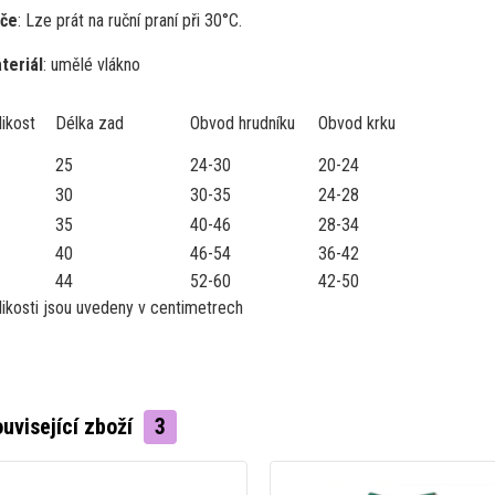
če
: Lze prát na ruční praní při 30°C.
teriál
: umělé vlákno
likost
Délka zad
Obvod hrudníku
Obvod krku
25
24-30
20-24
30
30-35
24-28
35
40-46
28-34
40
46-54
36-42
44
52-60
42-50
likosti jsou uvedeny v centimetrech
uvisející zboží
3