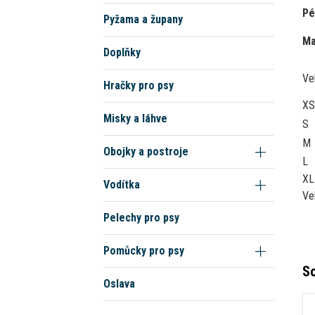
Pé
Pyžama a župany
Ma
Doplňky
Ve
Hračky pro psy
XS
Misky a láhve
S
M
Obojky a postroje
L
XL
Vodítka
Ve
Pelechy pro psy
Pomůcky pro psy
So
Oslava