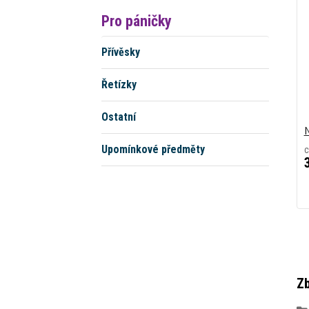
Pro páničky
Přívěsky
Řetízky
Ostatní
M
Upomínkové předměty
c
Zb