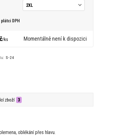
plátci DPH
č
Momentálně není k dispozici
/
ks
tu:
S-24
ící zboží
3
lemena, oblékání přes hlavu.