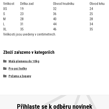
Velikost
Délka zad
Obvod hrudníku
Obvod krku
XS
19
32
24
S
23
36
25
M
28
40
28
L
31
44
34
XL
35
46
35
Velikosti jsou uvedeny v centimetrech.
Zboží zařazeno v kategoriích
Malá plemena do 10kg
Pro psí holky
Pyžama a župany
Přihlaste se k odběru novinek