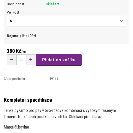
Dostupnost
skladem
Velikost
Nejsme plátci DPH
380 Kč
/
ks
Přidat do košíku
Číslo produktu:
PY-10
Kompletní specifikace
Tenké pyžamo pro psy v bílo-růžové kombinaci s vysokým řaseným
límcem. Na zádech poutko na vodítko. Oblékání přes hlavu.
Materiál:
bavlna