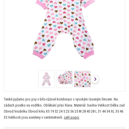
Tenké pyžamo pro psy v bílo-růžové kombinaci s vysokým řaseným límcem. Na
zádech poutko na vodítko. Oblékání přes hlavu. Materiál: bavlna Velikost Délka zad
Obvod hrudníku Obvod krku XS 19 32 24 S 23 36 25 M 28 40 28 L 31 44 34 XL 35 46
35 Velikosti jsou uvedeny v centimetrech.
celý popis