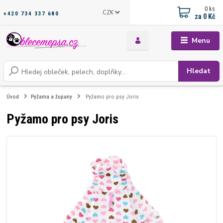
0
ks
CZK
+420 734 337 680
za
0 Kč
Menu
Hledat
Úvod
Pyžama a župany
Pyžamo pro psy Joris
Pyžamo pro psy Joris