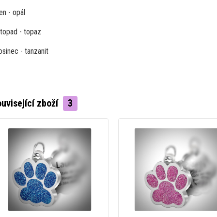
en - opál
stopad - topaz
osinec - tanzanit
uvisející zboží
3