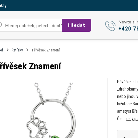
akty
Nevíte si 
Hledat
+420 7
od
Řetízky
Přívěsek Znamení
řívěsek Znamení
Přívěšek s 
,,drahokamy
nebo jinou 
bižuterie Ba
ametyst Bře
Čer...
celý p