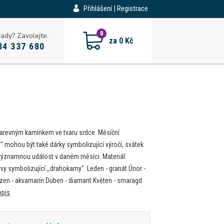
Přihlášení | Registrace
CZK
0
rady? Zavolejte.
za
0 Kč
34 337 680
barevným kamínkem ve tvaru srdce. Měsíční
" mohou být také dárky symbolizující výročí, svátek
významnou událost v daném měsíci. Materiál:
rvy symbolizující ,,drahokamy": Leden - granát Únor -
zen - akvamarín Duben - diamant Květen - smaragd
opis