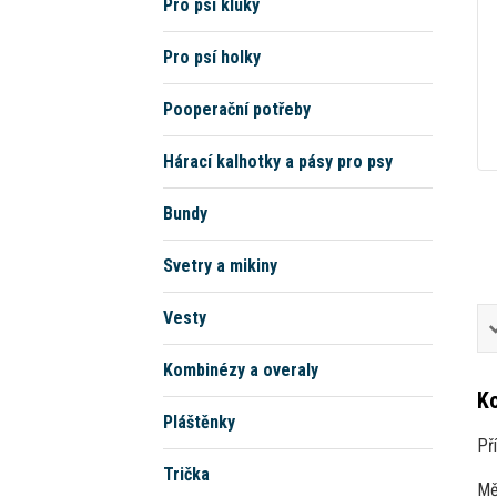
Pro psí kluky
Pro psí holky
Pooperační potřeby
Hárací kalhotky a pásy pro psy
Bundy
Svetry a mikiny
Vesty
Kombinézy a overaly
Ko
Pláštěnky
Př
Trička
Mě