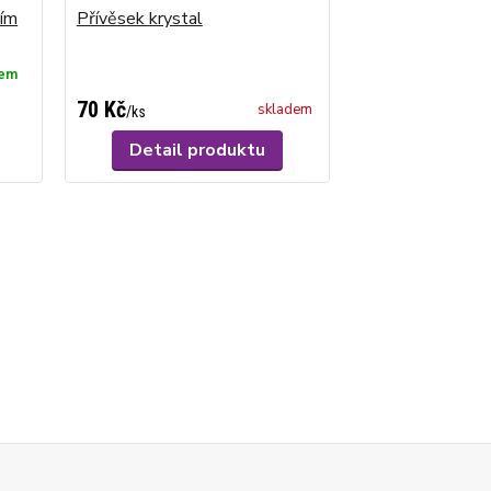
ním
Přívěsek krystal
dem
70 Kč
skladem
/
ks
Detail produktu