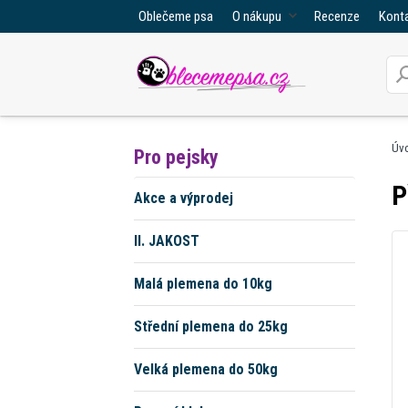
Oblečeme psa
O nákupu
Recenze
Kont
Úv
Pro pejsky
P
Akce a výprodej
II. JAKOST
Malá plemena do 10kg
Střední plemena do 25kg
Velká plemena do 50kg