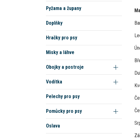
Pyžama a župany
Ma
Doplňky
Ba
Le
Hračky pro psy
Ún
Misky a láhve
Bř
Obojky a postroje
Du
Vodítka
Kv
Pelechy pro psy
Če
Če
Pomůcky pro psy
Srp
Oslava
Zář