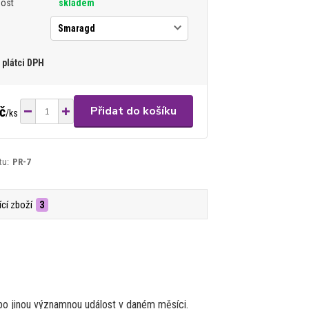
nost
skladem
plátci DPH
č
Přidat do košíku
/
ks
tu:
PR-7
ící zboží
3
ebo jinou významnou událost v daném měsíci.