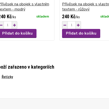
řívěsek na obojek s vlastním
Přívěsek na obojek s vlast
textem - modrý
textem - růžový
240 Kč
240 Kč
skladem
skla
/
ks
/
ks
Přidat do košíku
Přidat do košíku
oží zařazeno v kategoriích
Řetízky