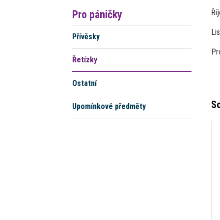
Říj
Pro páničky
Li
Přívěsky
Pr
Řetízky
Ostatní
So
Upomínkové předměty