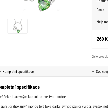
Dostup
Barva
Nejsme 
260 K
Číslo produk
Kompletní specifikace
Souvisej
mpletní specifikace
ívěšek s barevným kamínkem ve tvaru srdce.
síční ,,drahokamy" mohou být také dárky symbolizující výročí, svátek n