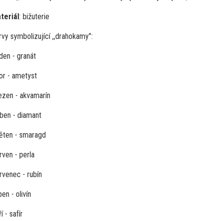
teriál
: bižuterie
rvy symbolizující ,,drahokamy":
den - granát
or - ametyst
ezen - akvamarín
ben - diamant
ěten - smaragd
rven - perla
rvenec - rubín
en - olivín
í - safír