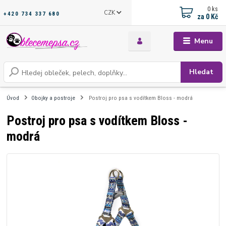
0
ks
CZK
+420 734 337 680
za
0 Kč
Menu
Hledat
Úvod
Obojky a postroje
Postroj pro psa s vodítkem Bloss - modrá
Postroj pro psa s vodítkem Bloss -
modrá