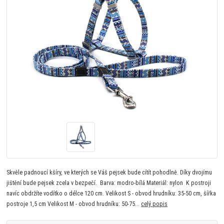
Skvěle padnoucí kšíry, ve kterých se Váš pejsek bude cítít pohodlně. Díky dvojímu
jištění bude pejsek zcela v bezpečí. Barva: modro-bílá Materiál: nylon K postroji
navíc obdržíte vodítko o délce 120 cm. Velikost S - obvod hrudníku: 35-50 cm, šířka
postroje 1,5 cm Velikost M - obvod hrudníku: 50-75...
celý popis